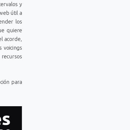
tervalos y
web útil a
ender los
ue quiere
el acorde,
 voicings
 recursos
ción para