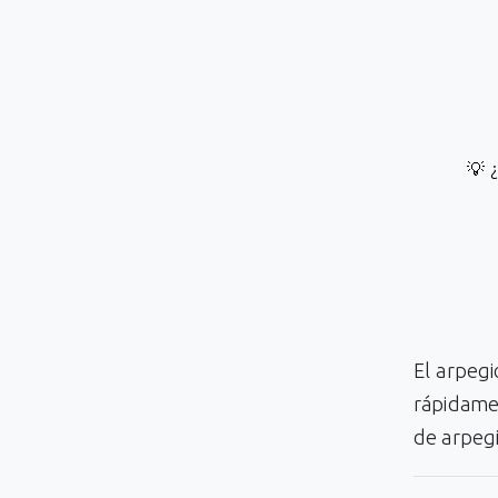
💡 
El arpeg
rápidamen
de arpegi