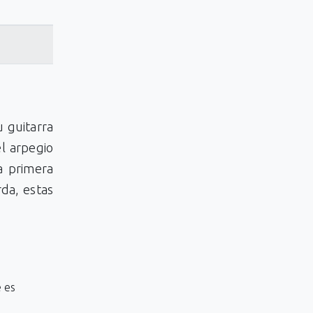
 guitarra
el arpegio
a primera
rda, estas
e es