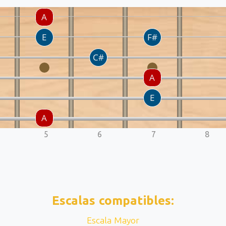
5
6
7
8
Escalas compatibles:
Escala Mayor