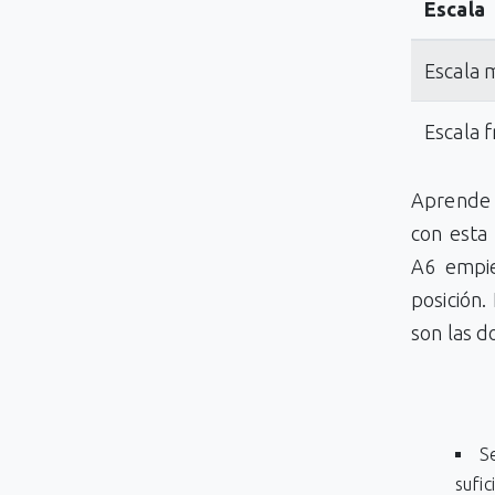
Escala
Escala 
Escala f
Aprende 
con esta 
A6 empie
posición.
son las d
Se
sufic