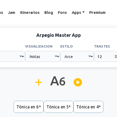
os
Jam
Itinerarios
Blog
Foro
Apps
Premium
Arpegio Master App
VISUALIZACION
ESTILO
TRASTES
A
6
Tónica en 6ª
Tónica en 5ª
Tónica en 4ª