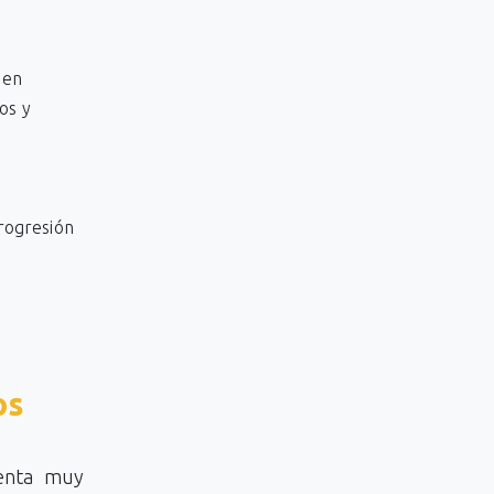
 en
os y
.
progresión
os
enta muy