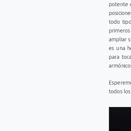
potente q
posicione
todo tip
primeros
ampliar s
es una h
para toc
armónicos
Esperemo
todos los 