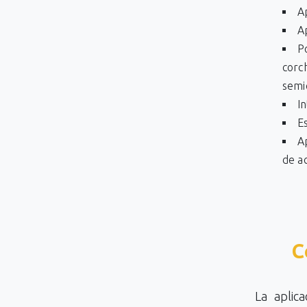
A
A
P
corch
semi
I
E
A
de a
C
La aplic