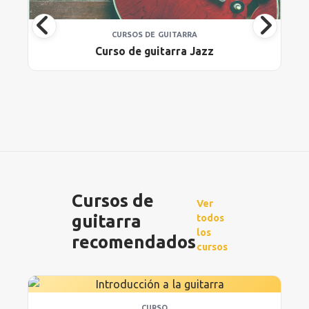
CURSOS DE GUITARRA
Curso de guitarra Jazz
Cursos de
Ver
guitarra
todos
los
recomendados
cursos
CURSO