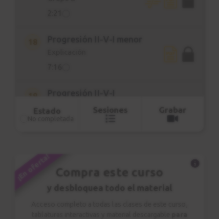
2:21
Progresión II-V-I menor
18
Explicación
7:16
Progresión II-V-I
19
menor
Sesiones
Grabar
Estado
Estudio nº 5
No completada
2:22
¡En oferta!
Armonización escala de Do
20
mayor
Compra este curso
2:40
y desbloquea todo el material
Acceso completo a todas las clases de este curso,
Armonización escala de Fa
21
tablaturas interactivas y material descargable
para