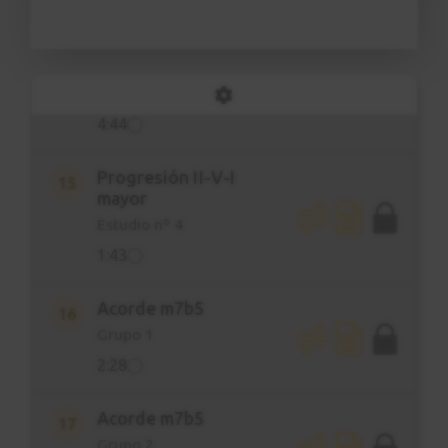
2:28
Progresión II-V-I mayor
14
Explicación
4:44
Progresión II-V-I
15
mayor
Estudio nº 4
1:43
Acorde m7b5
16
Grupo 1
2:28
Acorde m7b5
17
Grupo 2