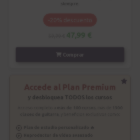
mayor
siempre
.
2:15
-20% descuento
Acordes paralelos
22
47,99 €
Estudio nº 6
59,99 €
4:32
Comprar
Acorde Disminuido
23
4:19
Accede al Plan Premium
Progresión II-V-I (Dim)
24
Explicación
y desbloquea TODOS los cursos
6:13
Acceso completo a
más de 100 cursos
, más de
1300
clases de guitarra
, y beneficios exclusivos como:
Progresión II-V-I (Dim)
25
Plan de estudio personalizado 🔥
Estudio nº 7
Reproductor de vídeo avanzado