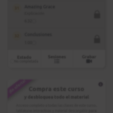
Amazing Grace
31
Explicación
6:32
Conclusiones
32
1:00
Sesiones
Grabar
Estado
No completada
¡En oferta!
Compra este curso
y desbloquea todo el material
Acceso completo a todas las clases de este curso,
tablaturas interactivas y material descargable
para