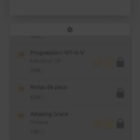
8:24
Progresión I-VI7-II-V
27
Estudio nº 9
4:05
Progresión I-VI7-II-V
28
Estudio nº 10
3:09
Notas de paso
29
6:28
Amazing Grace
30
Práctica
1:01