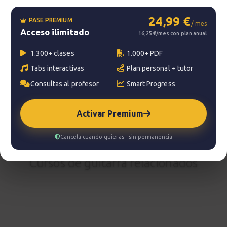
24,99 €
PASE PREMIUM
/ mes
?
Pregunta al profesor
Acceso ilimitado
16,25 €/mes con plan anual
1.300+ clases
1.000+ PDF
Tu profesor: Jacopo Mezzanotti
Tabs interactivas
Plan personal + tutor
Hazte premium
Consultas al profesor
Smart Progress
Para hablar con tu profesor necesitas una
suscripción Premium. No te quedes con la duda,
Activar Premium
pasa a Premium
y disfruta de todos nuestros
servicios.
Cancela cuando quieras · sin permanencia
Ver planes
Cursos de guitarra relacionados