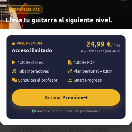
TE MERECES MÁS
Metrónomo
Lleva tu guitarra al siguiente nivel.
Smart progress
24,99 €
PASE PREMIUM
/ mes
Acceso ilimitado
Activo
0m
16,25 €/mes con plan anual
1.300+ clases
1.000+ PDF
Tabs interactivas
Plan personal + tutor
?
Pregunta al profesor
Consultas al profesor
Smart Progress
Tu profesor: Jacopo Mezzanotti
Activar Premium
Hazte premium
Cancela cuando quieras · sin permanencia
Para hablar con tu profesor necesitas una
suscripción Premium. No te quedes con la duda,
pasa a Premium
y disfruta de todos nuestros