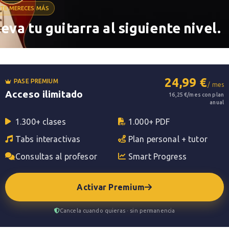
TE MERECES MÁS
 should I go
leva tu guitarra al siguiente nivel.
la banda de punk The Clash, lanzada como
 1982. El sencillo se convirtió en el único de la
británicas, aunque una década después de que
24,99 €
PASE PREMIUM
/ mes
Acceso ilimitado
16,25 €/mes con plan
anual
 Clash del álbum, tendiendo hacia un sonido
1.300+ clases
1.000+ PDF
Tabs interactivas
Plan personal + tutor
Consultas al profesor
Smart Progress
Activar Premium
Cancela cuando quieras · sin permanencia