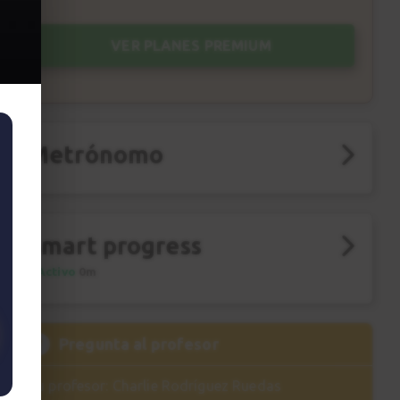
VER PLANES PREMIUM
Metrónomo
Smart progress
Activo
0m
?
Pregunta al profesor
Tu profesor: Charlie Rodríguez Ruedas