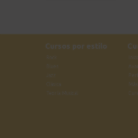
Cursos por estilo
Cu
Rock
Inic
Blues
Ava
Jazz
Per
Clásica
Más
Teoría Musical
Cur