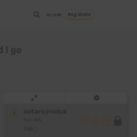
Regístrate
Accede
d I go
Guitarra principal
1
Acordes
3:05