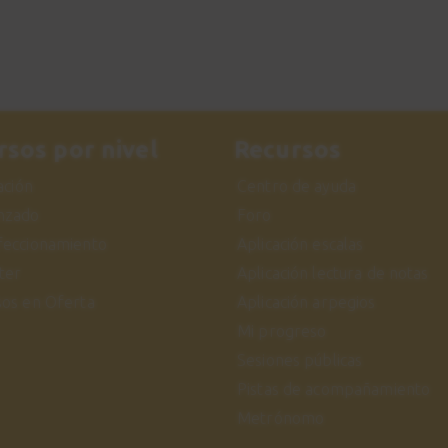
rsos por nivel
Recursos
iación
Centro de ayuda
nzado
Foro
feccionamiento
Aplicación escalas
ter
Aplicación lectura de notas
sos en Oferta
Aplicación arpegios
Mi progreso
Sesiones públicas
Pistas de acompañamiento
Metrónomo