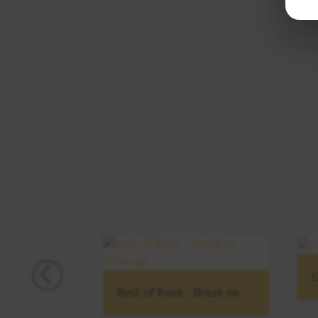
G
Best of Rock - Break on Through