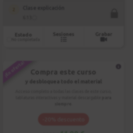
Clase explicación
2
6:13
Sesiones
Grabar
Estado
No completada
¡En oferta!
Compra este curso
y desbloquea todo el material
Acceso completo a todas las clases de este curso,
tablaturas interactivas y material descargable
para
siempre
.
-20% descuento