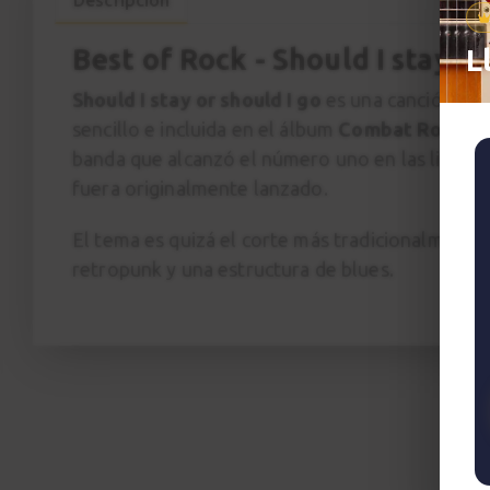
Best of Rock - Should I stay or
L
Should I stay or should I go
es una canción de 
sencillo e incluida en el álbum
Combat Rock
en
banda que alcanzó el número uno en las listas 
fuera originalmente lanzado.
El tema es quizá el corte más tradicionalmente
retropunk y una estructura de blues.