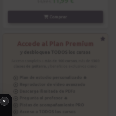
11,99 €
14,99 €
Comprar
Accede al Plan Premium
y desbloquea TODOS los cursos
Acceso completo a
más de 100 cursos
, más de
1300
clases de guitarra
, y beneficios exclusivos como:
Plan de estudio personalizado 🔥
Reproductor de vídeo avanzado
Descarga ilimitada de PDFs
Pregunta al profesor 🔥
Pistas de acompañamiento PRO
Acceso a TODOS los cursos