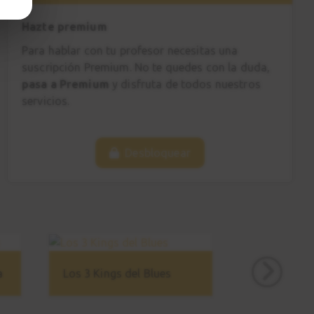
Hazte premium
Para hablar con tu profesor necesitas una
suscripción Premium. No te quedes con la duda,
pasa a Premium
y disfruta de todos nuestros
servicios.
Desbloquear
a
Los 3 Kings del Blues