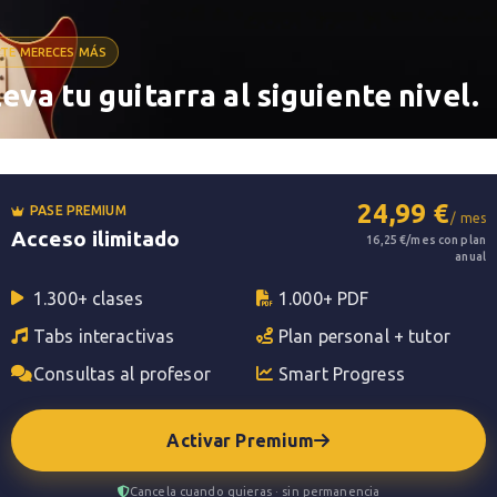
 Water
TE MERECES MÁS
leva tu guitarra al siguiente nivel.
rd rock británico
Deep Purple
, lanzada en el álbum
 riff central, tocado por
Ritchie Blackmore
con una
n uno de los riffs más famosos de la historia del
en directo del álbum
Made in Japan
, de 1972. La
to #434 en un listado de las "500 mejores canciones
24,99 €
PASE PREMIUM
/ mes
do de las Las 50 mejores canciones heavies de la
Acceso ilimitado
16,25 €/mes con plan
anual
1.300+ clases
1.000+ PDF
Tabs interactivas
Plan personal + tutor
Consultas al profesor
Smart Progress
Activar Premium
Cancela cuando quieras · sin permanencia