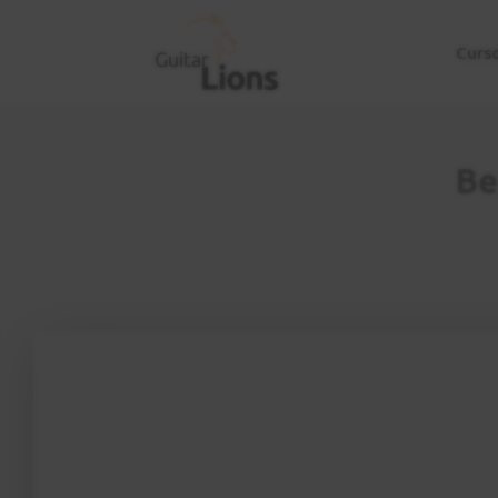
Curs
Be