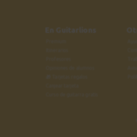
En Guitarlions
Ot
Premium
Ayu
Itinerarios
Con
Profesores
Tra
Opiniones de alumnos
Avis
🎁 Tarjetas regalos
Polí
Canjear tarjeta
Curso de guitarra gratis