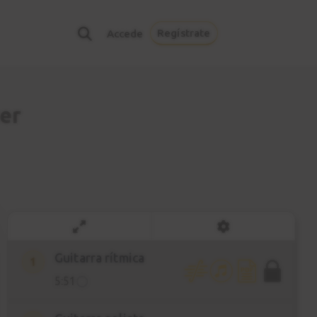
Regístrate
Accede
er
Guitarra rítmica
1
5:51