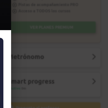
Pistas de acompañamiento PRO
Acceso a TODOS los cursos
VER PLANES PREMIUM
Metrónomo
Smart progress
Activo
0m
?
Pregunta al profesor