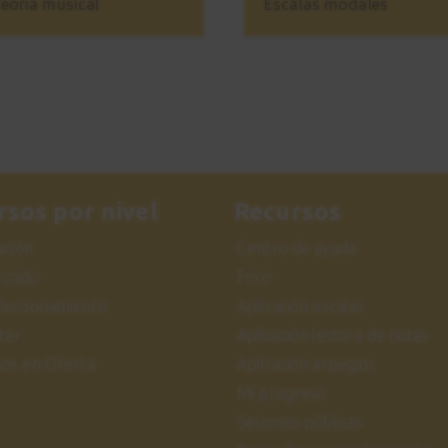
eoría musical
Escalas modales
rsos por nivel
Recursos
iación
Centro de ayuda
nzado
Foro
feccionamiento
Aplicación escalas
ter
Aplicación lectura de notas
sos en Oferta
Aplicación arpegios
Mi progreso
Sesiones públicas