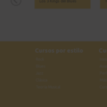
Los 3 Kings del Blues
T
Cursos por estilo
Cu
Rock
Inic
Blues
Ava
Jazz
Per
Clásica
Más
Teoría Musical
Cur