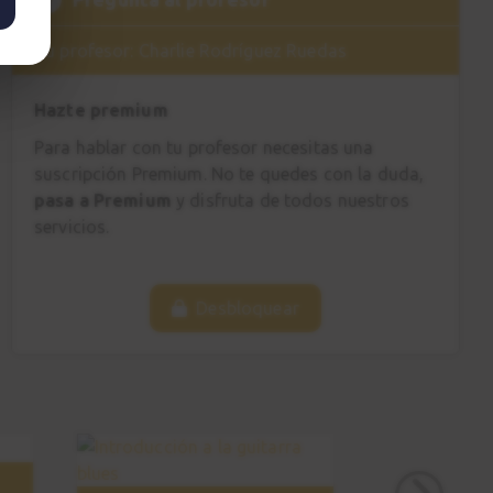
Tu profesor: Charlie Rodríguez Ruedas
Hazte premium
Para hablar con tu profesor necesitas una
suscripción Premium. No te quedes con la duda,
pasa a Premium
y disfruta de todos nuestros
servicios.
Desbloquear