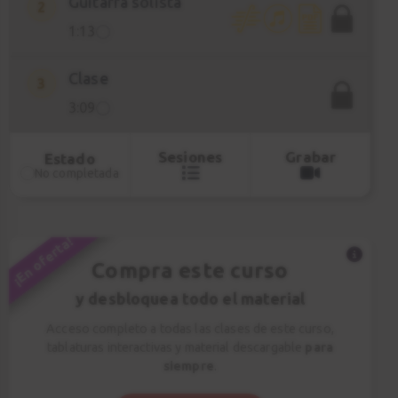
Guitarra solista
2
1:13
Clase
3
3:09
Sesiones
Grabar
Estado
No completada
¡En oferta!
Compra este curso
y desbloquea todo el material
Acceso completo a todas las clases de este curso,
tablaturas interactivas y material descargable
para
siempre
.