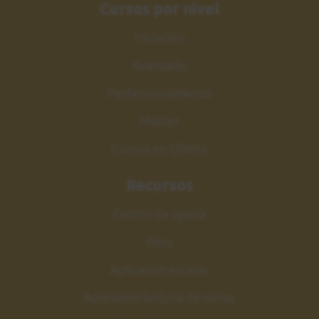
3:57
Cursos por nivel
Iniciación
Eric Clapton
26
Introducción
Avanzado
1:36
Perfeccionamiento
Máster
Further On Up the
27
Road
Cursos en Oferta
Rítmica
1:08
Recursos
Centro de ayuda
Further On Up the Road
28
Explicación
Foro
2:10
Aplicación escalas
Further On Up the
29
Aplicación lectura de notas
Road