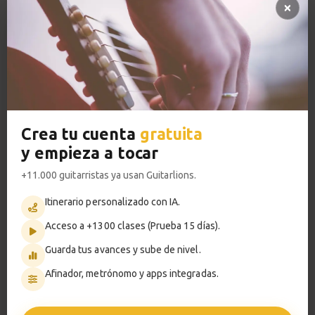
Estudio de
13
improvisación
Acceso a TODOS los cursos
Demostración
1:25
VER PLANES PREMIUM
Estudio de improvisación
14
Análisis
Crea tu cuenta
gratuita
4:11
Metrónomo
y empieza a tocar
Slow Blues
15
+11.000 guitarristas ya usan Guitarlions.
Haz tu solo
Itinerario personalizado con IA.
2:45
Smart progress
Acceso a +1300 clases (Prueba 15 días).
Activo
0m
Blues menor
Guarda tus avances y sube de nivel.
16
7:49
Afinador, metrónomo y apps integradas.
You upset me baby
17
?
Pregunta al profesor