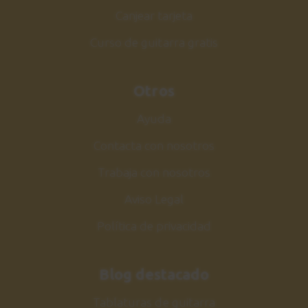
Explicación
Canjear tarjeta
4:44
Curso de guitarra gratis
Walking by Myself
34
Solo
Otros
0:49
Ayuda
Walking by Myself
35
Contacta con nosotros
Explicación solo
Trabaja con nosotros
6:35
Aviso Legal
Conclusiones
36
Política de privacidad
2:53
Blog destacado
Tablaturas de guitarra