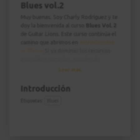
Blues vol.2
Muy buenas. Soy Charly Rodríguez y te
doy la bienvenida al curso
Blues Vol. 2
de Guitar Lions. Este curso continúa el
camino que abrimos en
Introducción
al Blues
. Si ya dominas los recursos
esenciales como los acordes de
séptima, las posiciones de la escala
Leer más
pentatónicas, el ritmo básico y queréis
dar un paso más serio dentro del estilo
Introducción
este es tu curso.
Etiquetas:
Blues
Aquí entramos en profundidad:
teoría
aplicada al blues moderno
,
nuevas
sonoridades gracias al uso de la
pentatónica menor y mayor
,