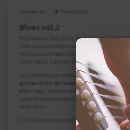
Descripción
Transcripción
Blues vol.2
Muy buenas. Soy Charly Rodríguez y te doy la b
Este curso continúa el camino que abrimos en
I
recursos esenciales como los acordes de séptima
ritmo básico y queréis dar un paso más serio den
Aquí entramos en profundidad:
teoría aplicad
gracias al uso de la pentatónica menor y ma
elaborados, recursos expresivos,
fraseos y con
cómo pequeños matices cambian por completo t
Rock-Blues.
El curso está organizado en
dos bloques claro