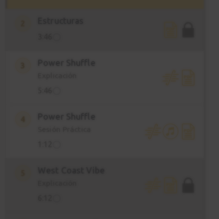
Estructuras
2
3:46
Power Shuffle
3
Explicación
5:46
Power Shuffle
4
Sesión Práctica
1:12
West Coast Vibe
5
Explicación
6:12