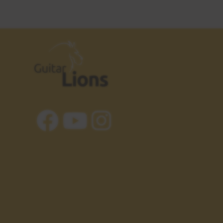
Pride and Joy
23
Explicación
8:00
Pride and Joy
24
Solo
0:49
Pride and Joy
25
Explicación solo
3:57
Eric Clapton
26
Introducción
1:36