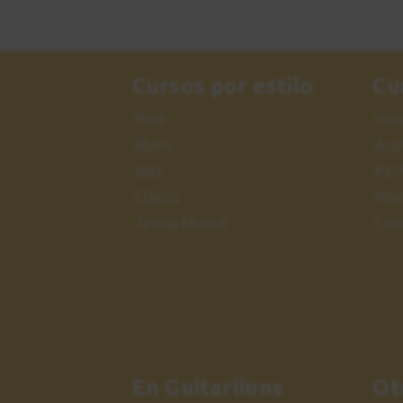
Cursos por estilo
Cu
Rock
Inic
Blues
Ava
Jazz
Per
Clásica
Más
Teoría Musical
Cur
En Guitarlions
Ot