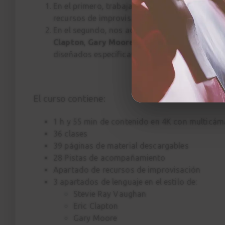
En el primero, trabajaremos conceptos teórico-
recursos de improvisación y estructuras de b
En el segundo, nos adentramos en el estilo de
Clapton
,
Gary Moore
y
Stevie Ray Vaughan
diseñados específicamente para capturar su so
El curso contiene:
1 h y 55 min de contenido en 4K con multicám
36 clases
39 páginas de material descargables
28 Pistas de acompañamiento
Apartado de recursos de improvisación
3 apartados de lenguaje en el estilo de:
Stevie Ray Vaughan
Eric Clapton
Gary Moore