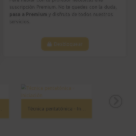
1:59
suscripción Premium. No te quedes con la duda,
pasa a Premium
y disfruta de todos nuestros
You upset me baby
servicios.
19
Haz tu solo
2:24
Desbloquear
Lenguaje
20
0:51
Stevie Ray Vaughan
21
Introducción
3:59
ica - Avanzado
Técnica pentatónica - Iniciación
Pride and Joy
22
Rítmica
0:57