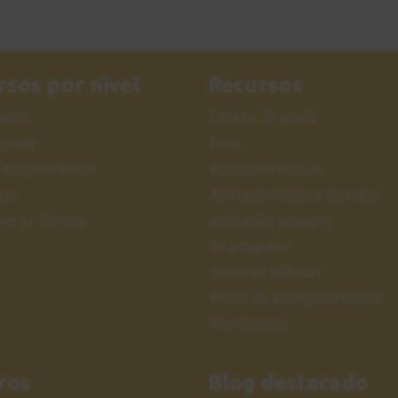
rsos por nivel
Recursos
iación
Centro de ayuda
nzado
Foro
feccionamiento
Aplicación escalas
ter
Aplicación lectura de notas
sos en Oferta
Aplicación arpegios
Mi progreso
Sesiones públicas
Pistas de acompañamiento
Metrónomo
ros
Blog destacado