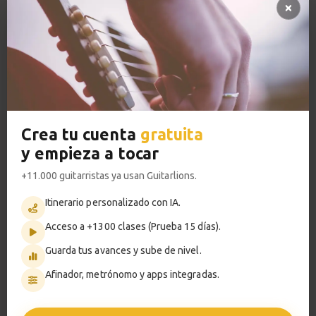
Estudio de
13
improvisación
Acceso a TODOS los cursos
Demostración
1:25
VER PLANES PREMIUM
Estudio de improvisación
14
Análisis
Crea tu cuenta
gratuita
4:11
Metrónomo
y empieza a tocar
Slow Blues
15
+11.000 guitarristas ya usan Guitarlions.
Haz tu solo
Itinerario personalizado con IA.
2:45
Smart progress
Acceso a +1300 clases (Prueba 15 días).
Activo
0m
Blues menor
Guarda tus avances y sube de nivel.
16
7:49
Afinador, metrónomo y apps integradas.
You upset me baby
17
?
Pregunta al profesor