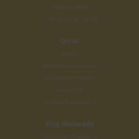
Explicación
Canjear tarjeta
4:44
Curso de guitarra gratis
Walking by Myself
34
Solo
Otros
0:49
Ayuda
Walking by Myself
35
Contacta con nosotros
Explicación solo
Trabaja con nosotros
6:35
Aviso Legal
Conclusiones
36
Política de privacidad
2:53
Blog destacado
Tablaturas de guitarra