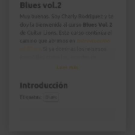
Blues vol.2
Muy buenas. Soy Charly Rodríguez y te
doy la bienvenida al curso
Blues Vol. 2
de Guitar Lions. Este curso continúa el
camino que abrimos en
Introducción
al Blues
. Si ya dominas los recursos
esenciales como los acordes de
séptima, las posiciones de la escala
Leer más
pentatónicas, el ritmo básico y queréis
dar un paso más serio dentro del estilo
Introducción
este es tu curso.
Etiquetas:
Blues
Aquí entramos en profundidad:
teoría
aplicada al blues moderno
,
nuevas
sonoridades gracias al uso de la
pentatónica menor y mayor
,