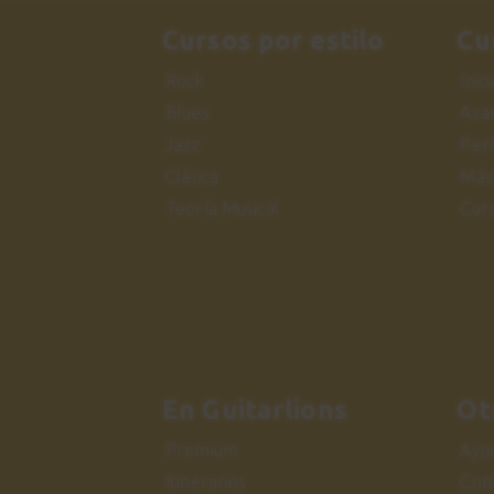
Cursos por estilo
Cu
Rock
Inic
Blues
Ava
Jazz
Per
Clásica
Más
Teoría Musical
Cur
En Guitarlions
Ot
Premium
Ayu
Itinerarios
Con