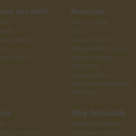
rsos por nivel
Recursos
iación
Centro de ayuda
nzado
Foro
feccionamiento
Aplicación escalas
ter
Aplicación lectura de notas
sos en Oferta
Aplicación arpegios
Mi progreso
Sesiones públicas
Pistas de acompañamiento
Metrónomo
ros
Blog destacado
da
Tablaturas de guitarra
tacta con nosotros
Escala mayor en guitarra