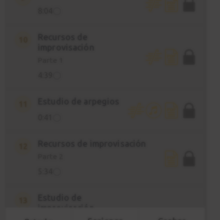
8:04
Recursos de
10
improvisación
Parte 1
4:39
Estudio de arpegios
11
0:41
Recursos de improvisación
12
Parte 2
5:34
Estudio de
13
improvisación