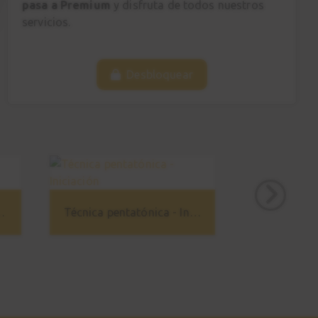
pasa a Premium
y disfruta de todos nuestros
Eric Clapton
26
servicios.
Introducción
1:36
Desbloquear
Further On Up the
27
Road
Rítmica
1:08
Further On Up the Road
28
Explicación
ica - Avanzado
Técnica pentatónica - Iniciación
2:10
Further On Up the Road
29
Solo
0:46