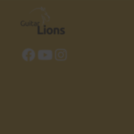
Further On Up the Road
30
Explicación solo
3:48
Gary Moore
31
Introducción
3:03
Walking by Myself
32
Rítmica
1:10
Walking by Myself
33
Explicación
4:44