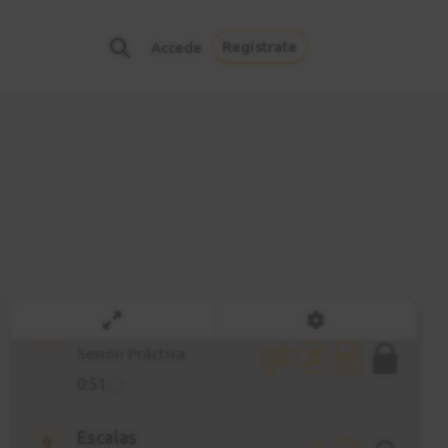
5
Explicación
Regístrate
Accede
6:12
West Coast Vibe
6
Sesión Práctica
1:22
Walkin Frog
7
Explicación
6:22
Walkin Frog
8
Sesión Práctica
0:51
Escalas
9