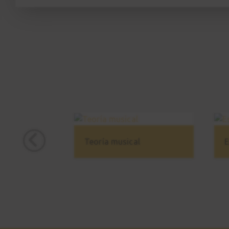
Teoría musical
E