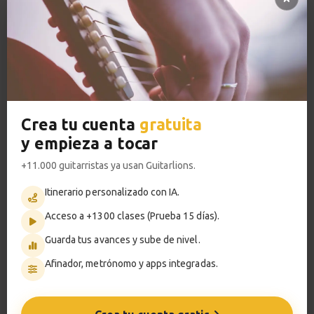
Tu profesor: Jacopo Mezzanotti
Hazte premium
Para hablar con tu profesor necesitas una
suscripción Premium. No te quedes con la duda,
pasa a Premium
y disfruta de todos nuestros
servicios.
Crea tu cuenta
gratuita
Ver planes
y empieza a tocar
Cursos de guitarra relacionados
+11.000 guitarristas ya usan Guitarlions.
Itinerario personalizado con IA.
Acceso a +1300 clases (Prueba 15 días).
Guarda tus avances y sube de nivel.
Afinador, metrónomo y apps integradas.
Introducción a la guitarra