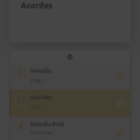
Acordes
Melodía
1
1:28
Acordes
2
1:27
Melodía Rock
3
2 Octavas