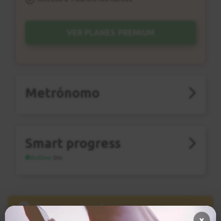
VER PLANES PREMIUM
Metrónomo
Smart progress
Activo
0m
?
Pregunta al profesor