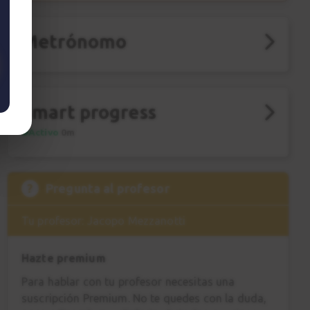
Metrónomo
Smart progress
Activo
0m
?
Pregunta al profesor
Tu profesor: Jacopo Mezzanotti
Hazte premium
Para hablar con tu profesor necesitas una
suscripción Premium. No te quedes con la duda,