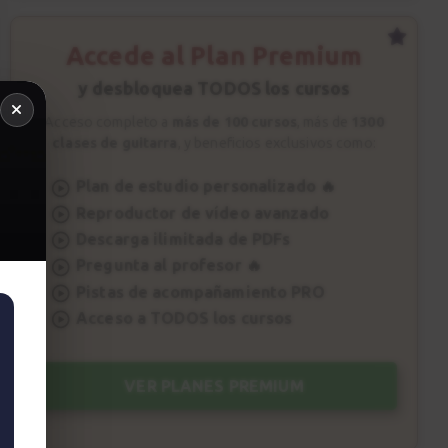
1:47
Accede al Plan Premium
y desbloquea TODOS los cursos
Acceso completo a
más de 100 cursos
, más de
1300
clases de guitarra
, y beneficios exclusivos como:
Plan de estudio personalizado 🔥
Reproductor de vídeo avanzado
Descarga ilimitada de PDFs
Pregunta al profesor 🔥
Pistas de acompañamiento PRO
Acceso a TODOS los cursos
VER PLANES PREMIUM