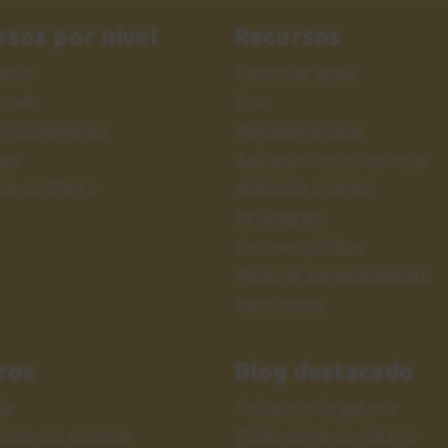
rsos por nivel
Recursos
iación
Centro de ayuda
nzado
Foro
feccionamiento
Aplicación escalas
ter
Aplicación lectura de notas
sos en Oferta
Aplicación arpegios
Mi progreso
Sesiones públicas
Pistas de acompañamiento
Metrónomo
ros
Blog destacado
da
Tablaturas de guitarra
tacta con nosotros
Escala mayor en guitarra