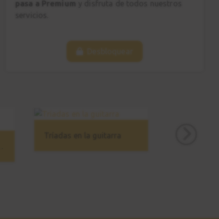
pasa a Premium
y disfruta de todos nuestros
servicios.
Desbloquear
Tríadas en la guitarra
ica - Avanzado