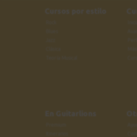
Cursos por estilo
Cu
Rock
Inic
Blues
Ava
Jazz
Per
Clásica
Más
Teoría Musical
Cur
En Guitarlions
Ot
Premium
Ayu
Itinerarios
Con