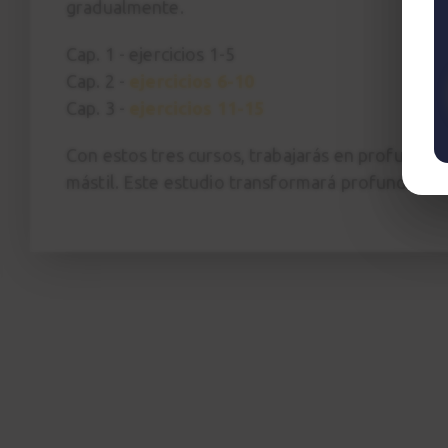
gradualmente.
Cap. 1 - ejercicios 1-5
Cap. 2 -
ejercicios 6-10
Cap. 3 -
ejercicios 11-15
Con estos tres cursos, trabajarás en profundida
mástil. Este estudio transformará profundament