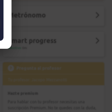
Metrónomo
Smart progress
Activo
0m
?
Pregunta al profesor
Tu profesor: Jacopo Mezzanotti
Hazte premium
Para hablar con tu profesor necesitas una
suscripción Premium. No te quedes con la duda,