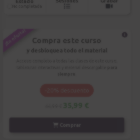
Sesiones
Grabar
Estado
No completada
0:26
¡En oferta!
Compra este curso
y desbloquea todo el material
Acceso completo a todas las clases de este curso,
tablaturas interactivas y material descargable
para
siempre
.
-20% descuento
35,99 €
44,99 €
Comprar