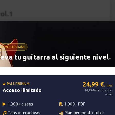
ol.1
r en el instrumento, es lo que nos hace
ona libertad a la hora de tocar. Los ejercicios
tilos, sobre todo en el Jazz, el Rock, el Blues,
TE MERECES MÁS
leva tu guitarra al siguiente nivel.
n y el movimiento de los dedos en diferentes
quier situación musical.
itarristas a partir de un nivel avanzado, aunque
24,99 €
PASE PREMIUM
o adaptando la velocidad de estudio.
/ mes
Acceso ilimitado
16,25 €/mes con plan
anual
1.300+ clases
1.000+ PDF
Tabs interactivas
Plan personal + tutor