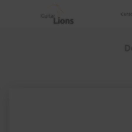
Curs
D