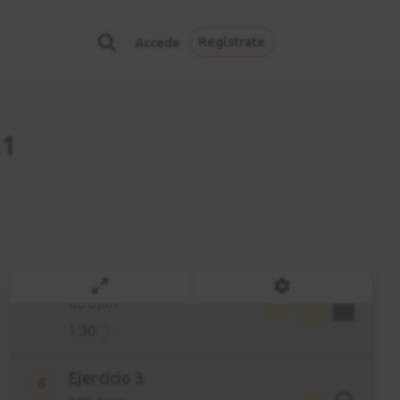
100 bpm
0:56
Regístrate
Accede
Ejercicio 2
5
60 bpm
1:14
.1
Ejercicio 2
6
100 bpm
0:53
Ejercicio 3
7
60 bpm
1:30
Ejercicio 3
8