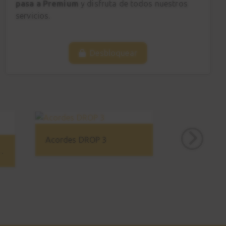
pasa a Premium
y disfruta de todos nuestros
servicios.
Desbloquear
Acordes DROP 3
ica - Avanzado