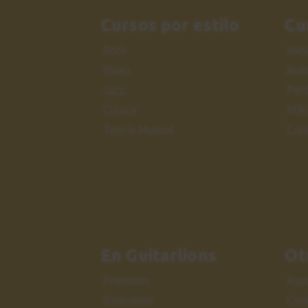
Cursos por estilo
Cu
Rock
Inic
Blues
Ava
Jazz
Per
Clásica
Más
Teoría Musical
Cur
En Guitarlions
Ot
Premium
Ayu
Itinerarios
Con