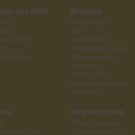
rsos por nivel
Recursos
iación
Centro de ayuda
nzado
Foro
feccionamiento
Aplicación escalas
ter
Aplicación lectura de notas
sos en Oferta
Aplicación arpegios
Mi progreso
Sesiones públicas
Pistas de acompañamiento
Metrónomo
ros
Blog destacado
da
Tablaturas de guitarra
tacta con nosotros
Escala mayor en guitarra