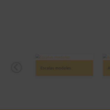
Escalas modales
A