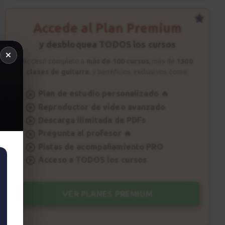
Accede al Plan Premium
y desbloquea TODOS los cursos
Acceso completo a
más de 100 cursos
, más de
1300
clases de guitarra
, y beneficios exclusivos como:
Plan de estudio personalizado 🔥
Reproductor de vídeo avanzado
Descarga ilimitada de PDFs
Pregunta al profesor 🔥
Pistas de acompañamiento PRO
Acceso a TODOS los cursos
VER PLANES PREMIUM