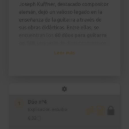
Joseph Kuffner, destacado compositor
alemán, dejó un valioso legado en la
enseñanza de la guitarra a través de
sus obras didácticas. Entre ellas, se
encuentran los
60 dúos para guitarra
op.168
, una serie de dúos progresivos
en diversas tonalidades, diseñados para
Leer más
que los estudiantes aprendan a leer
notas en el pentagrama de manera
práctica y amena. Además de
fortalecer la lectura musical, estos
dúos ayudan a desarrollar la
sensibilidad auditiva y la capacidad de
Dúo nº4
1
tocar en conjunto, fomentando una
Explicación estudio
interpretación más expresiva y
6:32
musicalmente enriquecedora.