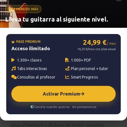
TE MERECES MÁS
Metrónomo
Lleva tu guitarra al siguiente nivel.
Smart progress
24,99 €
PASE PREMIUM
/ mes
Acceso ilimitado
Activo
0m
16,25 €/mes con plan anual
1.300+ clases
1.000+ PDF
Tabs interactivas
Plan personal + tutor
?
Pregunta al profesor
Consultas al profesor
Smart Progress
Tu profesor: Jacopo Mezzanotti
Activar Premium
Hazte premium
Cancela cuando quieras · sin permanencia
Para hablar con tu profesor necesitas una
suscripción Premium. No te quedes con la duda,
pasa a Premium
y disfruta de todos nuestros