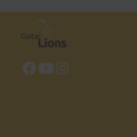
4:45
Ejercicio 2
23
Tresillos
8:12
Ejercicio 3
24
Terceras
8:49
Ejercicio 4
25
Cuartas
8:41
Conclusiones
26
1:48