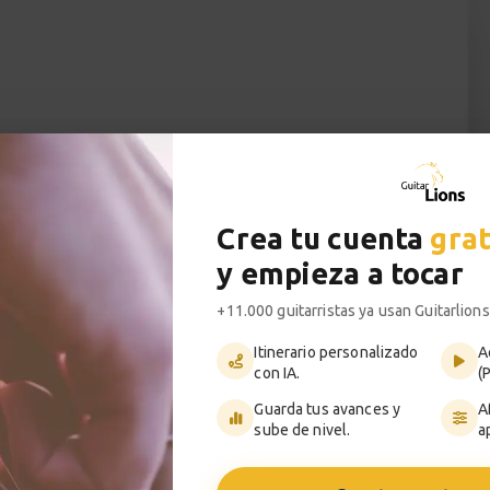
Crea tu cuenta
grat
y empieza a tocar
+11.000 guitarristas ya usan Guitarlions
Itinerario personalizado
A
con IA.
(
Guarda tus avances y
A
sube de nivel.
a