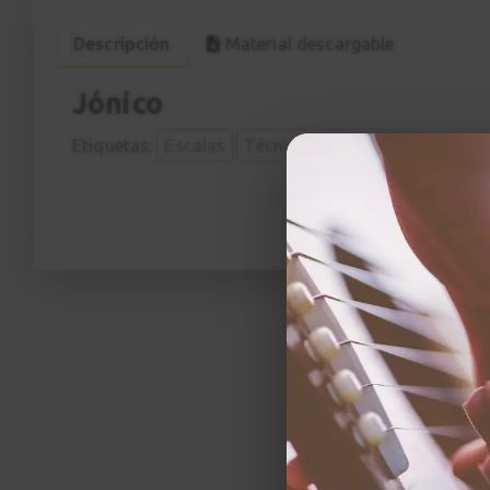
Descripción
Material descargable
Jónico
Etiquetas:
Escalas
Técnica
Modales