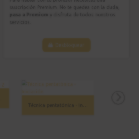
6:42
suscripción Premium. No te quedes con la duda,
pasa a Premium
y disfruta de todos nuestros
Canción 1
servicios.
19
Grooving
4:27
Desbloquear
Canción 2
20
Minor mood
5:36
Canción 3
21
Modal Lift
guitarra 2
Técnica pentatónica - Iniciación
5:23
Ejercicio 1
22
Cambio posición