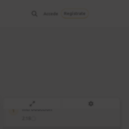
Regístrate
Accede
Introducción
1
2:18