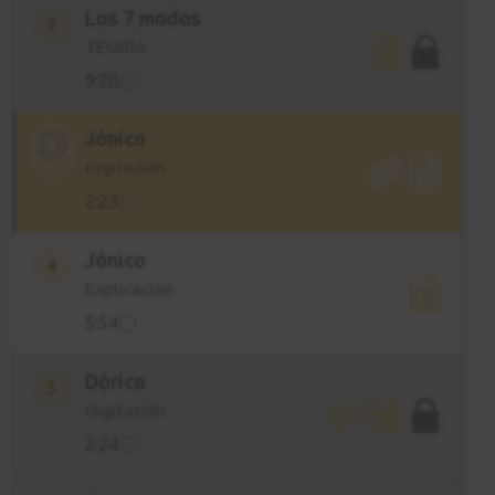
Los 7 modos
2
TEORÍA
9:20
Jónico
3
Digitación
2:23
Jónico
4
Explicación
5:54
Dórico
5
Digitación
2:24