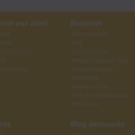
rsos por nivel
Recursos
iación
Centro de ayuda
nzado
Foro
feccionamiento
Aplicación escalas
ter
Aplicación lectura de notas
sos en Oferta
Aplicación arpegios
Mi progreso
Sesiones públicas
Pistas de acompañamiento
Metrónomo
ros
Blog destacado
da
Tablaturas de guitarra