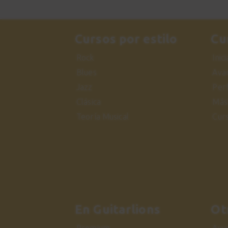
Cursos por estilo
Cu
Rock
Inic
Blues
Ava
Jazz
Per
Clásica
Más
Teoría Musical
Cur
En Guitarlions
Ot
Premium
Ayu