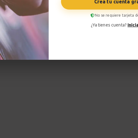
Crea tu cuenta gr
No se requiere tarjeta d
¿Ya tienes cuenta?
Inici