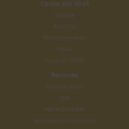
Ejercicio n.10
Cursos por nivel
25
p - i - m - a
Iniciación
4:08
Avanzado
Estudio nº5 (Clásica)
26
Perfeccionamiento
Explicación
Máster
6:09
Cursos en Oferta
Estudio nº5 (Clásica)
27
Sesión práctica
Recursos
0:55
Centro de ayuda
Old River
Foro
28
CANCIÓN 3
Aplicación escalas
12:21
Aplicación lectura de notas
Old River