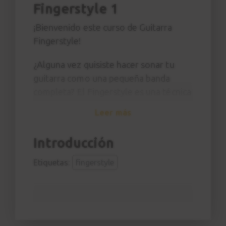
Fingerstyle 1
¡Bienvenido este curso de Guitarra
Fingerstyle!
¿Alguna vez quisiste hacer sonar tu
guitarra como una pequeña banda
completa? El Fingerstyle es una técnica
cautivadora y versátil que permite
Leer más
tocar melodía, armonía y ritmo
simultáneamente utilizando
Introducción
únicamente tus dedos, sin necesidad de
una púa.
Etiquetas:
fingerstyle
En este curso aprenderás desde cero
las técnicas fundamentales para
dominar este estilo. Paso a paso
exploraremos cómo el pulgar se