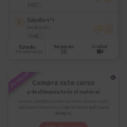
multicámara
5:03
32 clases
21 PDF descargables
Estudio nº1
10 ejercicio de técnica
5
Explicación
6 estudios de estilo
3 canciones
10:42
Sesiones
Grabar
Estado
Estudio nº1
No completada
6
Sesión práctica
2:44
¡En oferta!
Compra este curso
Ejercicio n.3
7
Arpegios
y desbloquea todo el material
7:35
Acceso completo a todas las clases de este curso,
tablaturas interactivas y material descargable
para
Ejercicio n.4
siempre
.
8
Arpegios