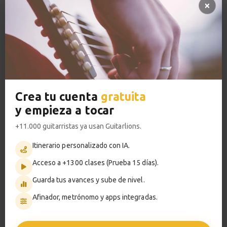
1:01
Acceso a TODOS los cursos
Ejercicio n.5
13
Pulgar en el bajo
VER PLANES PREMIUM
4:35
Ejercicio n.6
14
Crea tu cuenta
gratuita
Bajo y melodía
Metrónomo
y empieza a tocar
6:23
+11.000 guitarristas ya usan Guitarlions.
Ejercicio n.7
15
Itinerario personalizado con IA.
Bajo y melodía
Smart progress
Acceso a +1300 clases (Prueba 15 días).
5:53
Activo
0m
Guarda tus avances y sube de nivel.
Estudio nº3 (Blues)
Afinador, metrónomo y apps integradas.
16
Explicación
9:21
?
Pregunta al profesor