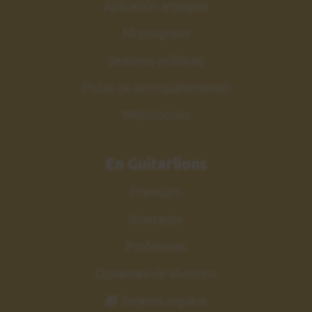
29
Aplicación arpegios
Sesión práctica
Mi progreso
1:33
Sesiones públicas
Estudio nº6
30
Pistas de acompañamiento
Estudio final
Metrónomo
9:45
Estudio nº6
31
En Guitarlions
Sesión práctica
Premium
0:59
Itinerarios
Conclusiones
32
Profesores
1:59
Opiniones de alumnos
🎁 Tarjetas regalos