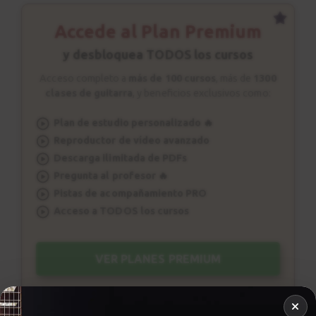
Accede al Plan Premium
y desbloquea TODOS los cursos
Acceso completo a
más de 100 cursos
, más de
1300
clases de guitarra
, y beneficios exclusivos como:
Plan de estudio personalizado 🔥
Reproductor de vídeo avanzado
Descarga ilimitada de PDFs
Pregunta al profesor 🔥
Pistas de acompañamiento PRO
Acceso a TODOS los cursos
VER PLANES PREMIUM