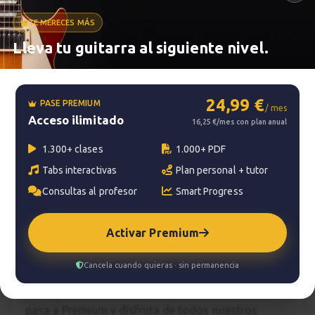
TE MERECES MÁS
Metrónomo
Lleva tu guitarra al siguiente nivel.
Smart progress
24,99 €
PASE PREMIUM
/ mes
Acceso ilimitado
Activo
0m
16,25 €/mes con plan anual
1.300+ clases
1.000+ PDF
Tabs interactivas
Plan personal + tutor
?
Pregunta al profesor
Consultas al profesor
Smart Progress
Tu profesor: Jacopo Mezzanotti
Activar Premium
Hazte premium
Cancela cuando quieras · sin permanencia
Para hablar con tu profesor necesitas una
suscripción Premium. No te quedes con la duda,
pasa a Premium
y disfruta de todos nuestros