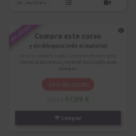
No completada
21 PDF descargables
0:59
10 ejercicio de técnica
6 estudios de estilo
Conclusiones
32
3 canciones
¡En oferta!
1:59
Compra este curso
y desbloquea todo el material
Acceso completo a todas las clases de este curso,
tablaturas interactivas y material descargable
para
siempre
.
-20% descuento
47,99 €
59,99 €
Comprar