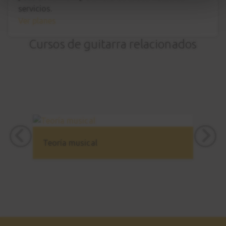
servicios.
Estudio nº5 (Clásica)
27
Ver planes
Sesión práctica
0:55
Cursos de guitarra relacionados
Old River
28
CANCIÓN 3
12:21
Old River
29
Sesión práctica
Teoría musical
1:33
Estudio nº6
30
Estudio final
9:45