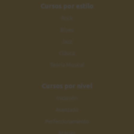
Estudio nº6
Cursos por estilo
31
Sesión práctica
Rock
0:59
Blues
Conclusiones
32
Jazz
1:59
Clásica
Teoría Musical
Cursos por nivel
Iniciación
Avanzado
Perfeccionamiento
Máster