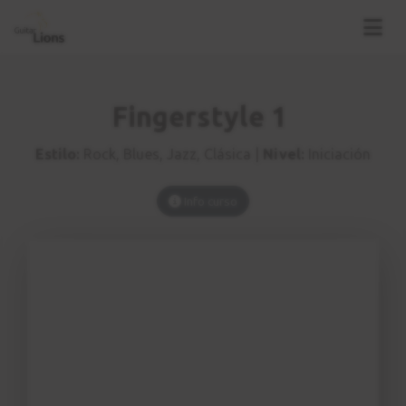
Fingerstyle 1
Estilo:
Rock, Blues, Jazz, Clásica |
Nivel:
Iniciación
Info curso
Introducción
1
Fingerstyle - Primeros pasos
2:18
Notación
2