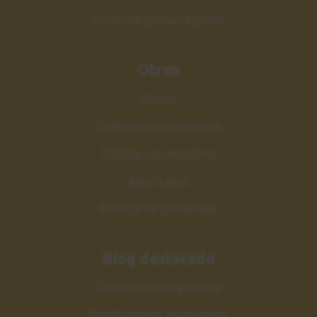
Y siguientes pasos
Curso de guitarra gratis
2:23
Otros
Ayuda
Contacta con nosotros
Trabaja con nosotros
Aviso Legal
Política de privacidad
Blog destacado
Tablaturas de guitarra
Escala mayor en guitarra