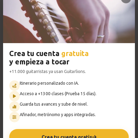
13
Sesión práctica
3:27
VER PLANES PREMIUM
Escala pentatónica
14
Posiciones
2:53
Crea tu cuenta
gratuita
Metrónomo
y empieza a tocar
Conceptos de
15
+11.000 guitarristas ya usan Guitarlions.
improvisación
¿Cómo estructurar un solo?
Itinerario personalizado con IA.
Smart progress
6:59
Acceso a +1300 clases (Prueba 15 días).
Activo
0m
Guarda tus avances y sube de nivel.
Construcción de
16
un solo
Afinador, metrónomo y apps integradas.
Estudio nº3
?
Pregunta al profesor
1:32
Crea tu cuenta gratis