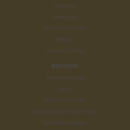
Ejercicio 5
Iniciación
3:48
Avanzado
Perfeccionamiento
Partituras y Real Book
26
Cómo leer un estándar
Máster
3:15
Cursos en Oferta
Honeysuckle Rose
27
Recursos
Acordes
Centro de ayuda
14:37
Foro
Honeysuckle Rose
28
Aplicación escalas
Melodía
6:44
Aplicación lectura de notas
Aplicación arpegios
Honeysuckle Rose
29