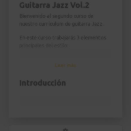
Guitarra Jazz Vol.2
Bienvenido al segundo curso de
nuestro currículum de guitarra Jazz.
En este curso trabajarás 3 elementos
principales del estilo:
Shell chords
Leer más
Jazz Blues
Improvisación
Introducción
Además aprenderás conceptos como:
Leer un estándar del Real Book
Añadir tensiones sobre dominantes
Cromatismos con pentatónica
Construcción de un solo (
call and
response
)