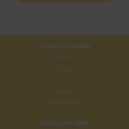
21
Explicación
5:09
Estudio nº4
22
Sesión práctica
Cursos por estilo
1:46
Rock
Estudio nº5
23
Blues
Explicación
9:47
Jazz
Clásica
Estudio nº5
24
Sesión práctica
Teoría Musical
2:00
Cursos por nivel
Shell chord 6
25