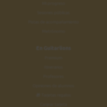
Sesión práctica
Mi progreso
4:41
Sesiones públicas
Pistas de acompañamiento
Shell chord disminuido
30
Ejercicio 6
Metrónomo
4:29
En Guitarlions
Estudio nº6
31
Explicación
Premium
6:28
Itinerarios
Estudio nº6
32
Profesores
Sesión práctica
Opiniones de alumnos
1:12
🎁 Tarjetas regalos
Conclusiones
33
Canjear tarjeta