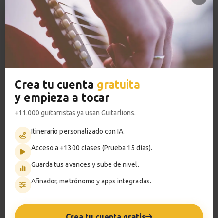
13
Sesión práctica
3:27
VER PLANES PREMIUM
Escala pentatónica
14
Posiciones
2:53
Crea tu cuenta
gratuita
Metrónomo
y empieza a tocar
Conceptos de
15
+11.000 guitarristas ya usan Guitarlions.
improvisación
¿Cómo estructurar un solo?
Itinerario personalizado con IA.
Smart progress
6:59
Acceso a +1300 clases (Prueba 15 días).
Activo
0m
Guarda tus avances y sube de nivel.
Construcción de
16
un solo
Afinador, metrónomo y apps integradas.
Estudio nº3
?
Pregunta al profesor
1:32
Crea tu cuenta gratis