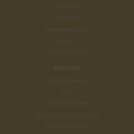
Ejercicio 5
Iniciación
3:48
Avanzado
Perfeccionamiento
Partituras y Real Book
26
Cómo leer un estándar
Máster
3:15
Cursos en Oferta
Honeysuckle Rose
27
Recursos
Acordes
Centro de ayuda
14:37
Foro
Honeysuckle Rose
28
Aplicación escalas
Melodía
6:44
Aplicación lectura de notas
Aplicación arpegios
Honeysuckle Rose
29