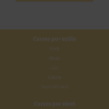
21
Explicación
5:09
Estudio nº4
22
Sesión práctica
Cursos por estilo
1:46
Rock
Estudio nº5
23
Blues
Explicación
9:47
Jazz
Clásica
Estudio nº5
24
Sesión práctica
Teoría Musical
2:00
Cursos por nivel
Shell chord 6
25