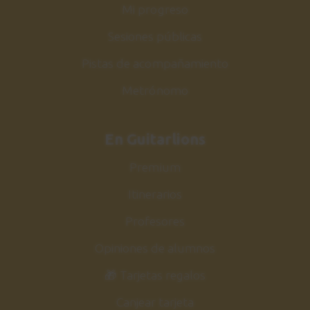
Sesión práctica
Mi progreso
4:41
Sesiones públicas
Pistas de acompañamiento
Shell chord disminuido
30
Ejercicio 6
Metrónomo
4:29
En Guitarlions
Estudio nº6
31
Explicación
Premium
6:28
Itinerarios
Estudio nº6
32
Profesores
Sesión práctica
Opiniones de alumnos
1:12
🎁 Tarjetas regalos
Conclusiones
33
Canjear tarjeta