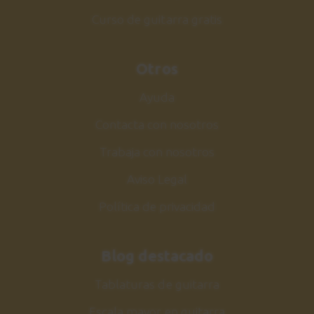
Y siguientes pasos
Curso de guitarra gratis
2:23
Otros
Ayuda
Contacta con nosotros
Trabaja con nosotros
Aviso Legal
Política de privacidad
Blog destacado
Tablaturas de guitarra
Escala mayor en guitarra