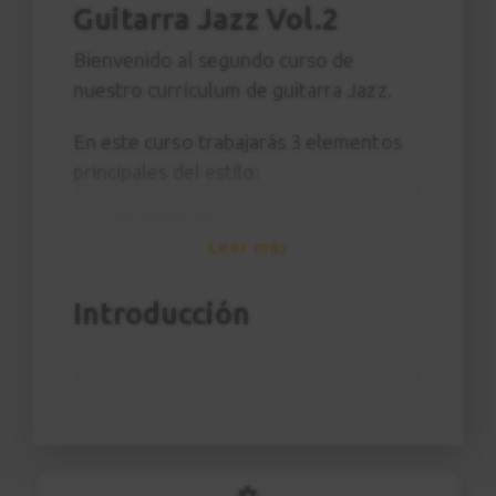
Guitarra Jazz Vol.2
Bienvenido al segundo curso de
nuestro currículum de guitarra Jazz.
En este curso trabajarás 3 elementos
principales del estilo:
Shell chords
Leer más
Jazz Blues
Improvisación
Introducción
Además aprenderás conceptos como:
Leer un estándar del Real Book
Añadir tensiones sobre dominantes
Cromatismos con pentatónica
Construcción de un solo (
call and
response
)