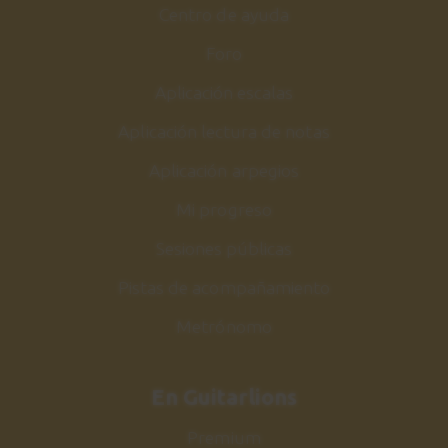
Conclusiones
Centro de ayuda
44
1:17
Foro
Aplicación escalas
Aplicación lectura de notas
Aplicación arpegios
Mi progreso
Sesiones públicas
Pistas de acompañamiento
Metrónomo
En Guitarlions
Premium