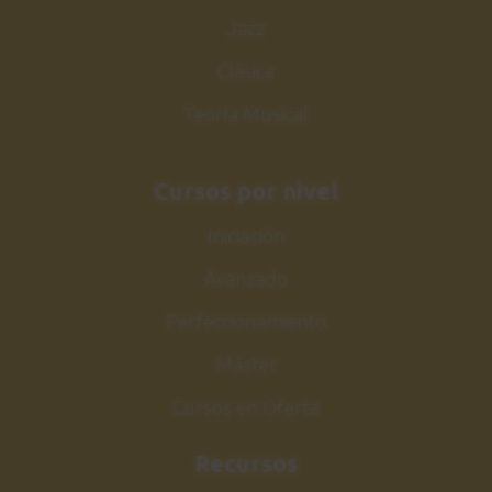
Slash
Jazz
40
Sesión de estudio
Clásica
0:50
Teoría Musical
Layla
41
Riff combinado
Cursos por nivel
3:17
Iniciación
Layla
42
Avanzado
Sesión de estudio
Perfeccionamiento
0:38
Máster
Guitarra solista
43
Cursos en Oferta
Consejos
2:59
Recursos