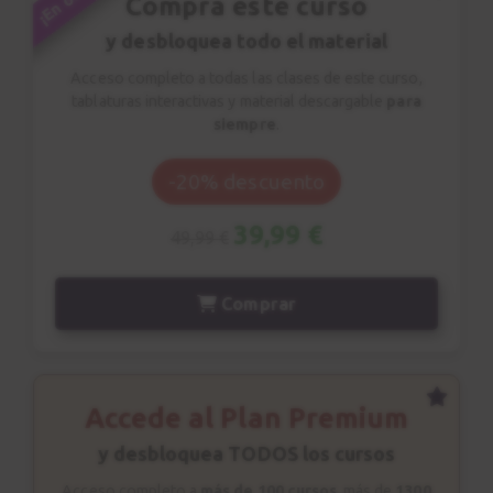
Compra este curso
y desbloquea todo el material
Licks ligados
23
Sesión de estudio
Acceso completo a todas las clases de este curso,
tablaturas interactivas y material descargable
para
1:46
siempre
.
Pentatónica + ligados
24
-20% descuento
2:01
39,99 €
49,99 €
Riff combinados
25
1:33
Comprar
Crazy train
26
Riff combinado
Accede al Plan Premium
5:53
y desbloquea TODOS los cursos
Crazy train
27
Acceso completo a
más de 100 cursos
, más de
1300