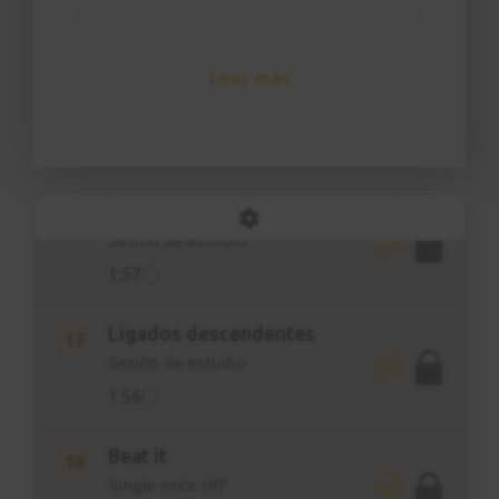
2:45
Leer más
6 ejercicios de ligado
15
Explicación
5:58
Ligados ascendentes
16
Sesión de estudio
1:57
Ligados descendentes
17
Sesión de estudio
1:56
Beat it
18
Single note riff