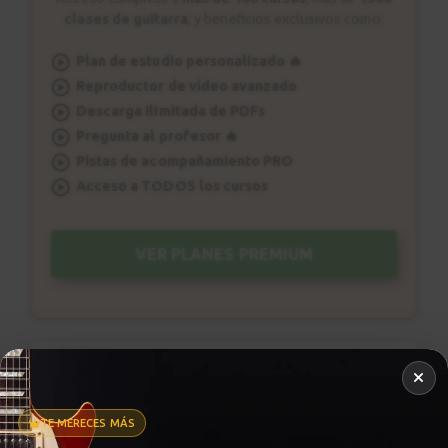
Sesión de estudio
clases de guitarra
, y beneficios exclusivos como:
0:41
Plan de estudio personalizado 🔥
Reproductor de vídeo avanzado
Bendings
28
Descarga ilimitada de PDFs
3:20
Pregunta al profesor 🔥
Pistas de acompañamiento PRO
Bendings 1 tono
29
Acceso a TODOS los cursos
Licks 1-4
5:42
VER PLANES PREMIUM
Bendings T y 1/2
30
Licks 5-6
4:56
Metrónomo
Bendings 1/2 tono
31
Licks 7-8
TE MERECES MÁS