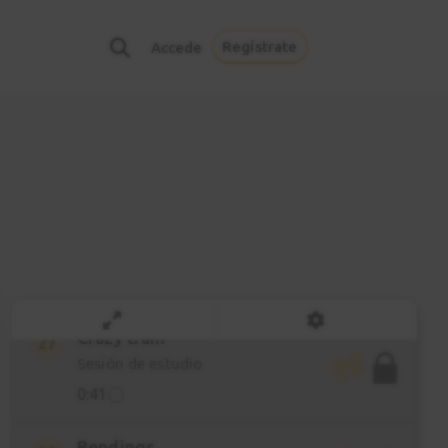
1:46
Regístrate
Accede
Pentatónica + ligados
24
2:01
Riff combinados
25
1:33
Crazy train
26
Riff combinado
5:53
Crazy train
27
Sesión de estudio
0:41
Bendings