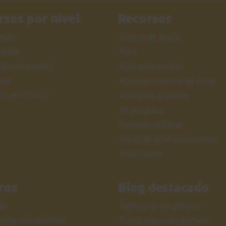
rsos por nivel
Recursos
iación
Centro de ayuda
nzado
Foro
feccionamiento
Aplicación escalas
ter
Aplicación lectura de notas
sos en Oferta
Aplicación arpegios
Mi progreso
Sesiones públicas
Pistas de acompañamiento
Metrónomo
ros
Blog destacado
da
Tablaturas de guitarra
tacta con nosotros
Escala mayor en guitarra