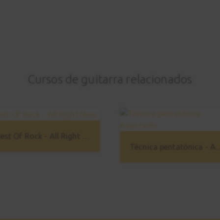
Cursos de guitarra relacionados
Best Of Rock - All Right Now
Técnica pentatón