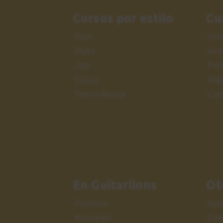
Cursos por estilo
Cu
Rock
Inic
Blues
Ava
Jazz
Per
Clásica
Más
Teoría Musical
Cur
En Guitarlions
Ot
Premium
Ayu
Itinerarios
Con