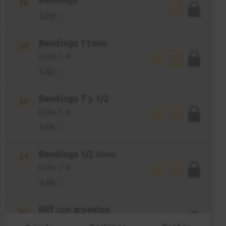
28
3:20
Bendings 1 tono
29
Licks 1-4
5:42
Bendings T y 1/2
30
Licks 5-6
4:56
Bendings 1/2 tono
31
Licks 7-8
4:38
Riff con arpegios
32