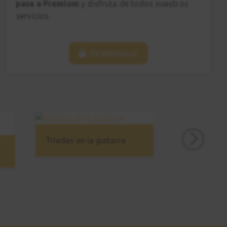
pasa a Premium
y disfruta de todos nuestros
servicios.
Desbloquear
Tríadas en la guitarra
ica - Avanzado