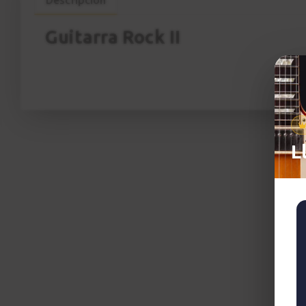
Guitarra Rock II
L