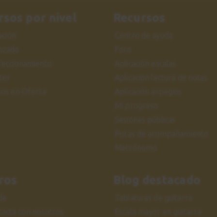
rsos por nivel
Recursos
iación
Centro de ayuda
nzado
Foro
feccionamiento
Aplicación escalas
ter
Aplicación lectura de notas
sos en Oferta
Aplicación arpegios
Mi progreso
Sesiones públicas
Pistas de acompañamiento
Metrónomo
ros
Blog destacado
da
Tablaturas de guitarra
tacta con nosotros
Escala mayor en guitarra