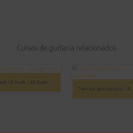
Cursos de guitarra relacionados
Best Of Rock - All Right Now
Técnica pentatón