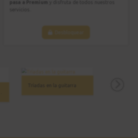
pasa a Premium
y disfruta de todos nuestros
servicios.
Desbloquear
Tríadas en la guitarra
ica - Avanzado