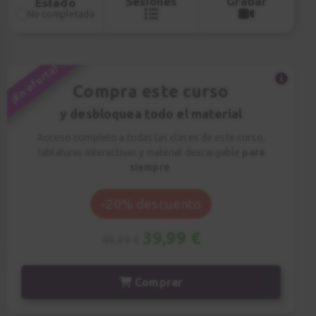
Sesiones
Grabar
Estado
No completada
¡En oferta!
Compra este curso
y desbloquea todo el material
Acceso completo a todas las clases de este curso,
tablaturas interactivas y material descargable
para
siempre
.
-20% descuento
39,99 €
49,99 €
Comprar