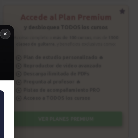
Accede al Plan Premium
y desbloquea TODOS los cursos
Acceso completo a
más de 100 cursos
, más de
1300
clases de guitarra
, y beneficios exclusivos como:
Plan de estudio personalizado 🔥
Reproductor de vídeo avanzado
Descarga ilimitada de PDFs
Pregunta al profesor 🔥
Pistas de acompañamiento PRO
Acceso a TODOS los cursos
VER PLANES PREMIUM