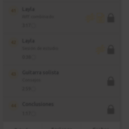
Layla
41
Riff combinado
3:17
Layla
42
Sesión de estudio
0:38
Guitarra solista
43
Consejos
2:59
Conclusiones
44
1:17