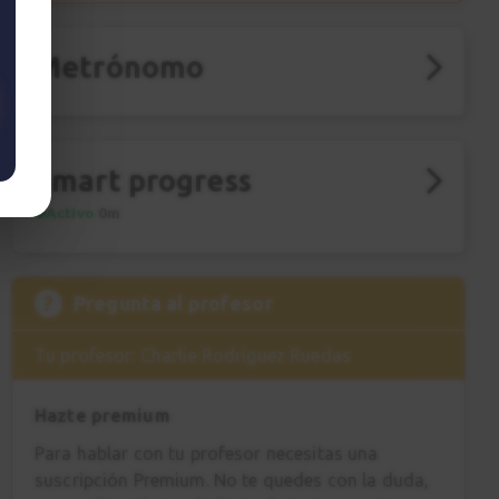
Metrónomo
Smart progress
Activo
0m
?
Pregunta al profesor
Tu profesor: Charlie Rodríguez Ruedas
Hazte premium
Para hablar con tu profesor necesitas una
suscripción Premium. No te quedes con la duda,