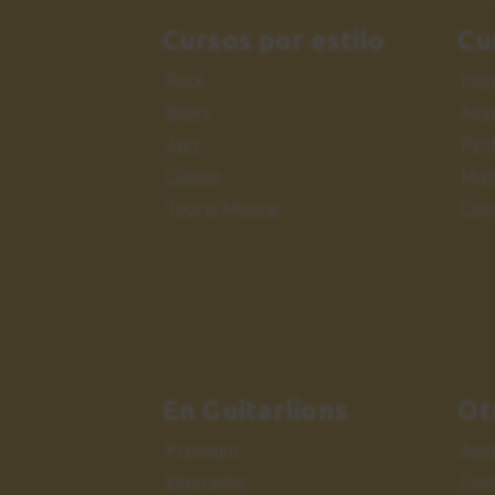
Cursos por estilo
Cu
Rock
Inic
Blues
Ava
Jazz
Per
Clásica
Más
Teoría Musical
Cur
En Guitarlions
Ot
Premium
Ayu
Itinerarios
Con