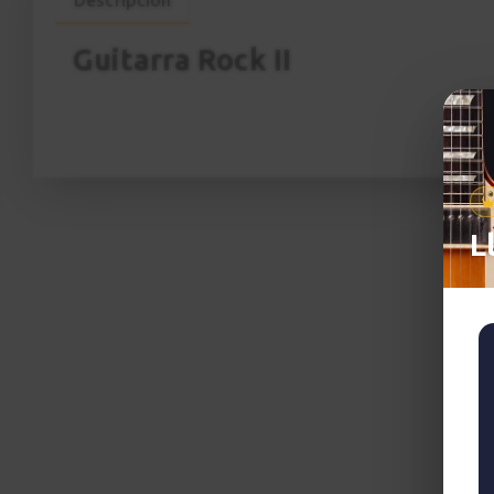
Guitarra Rock II
L