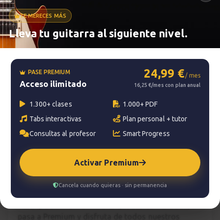
TE MERECES MÁS
Metrónomo
Lleva tu guitarra al siguiente nivel.
Smart progress
24,99 €
PASE PREMIUM
/ mes
Acceso ilimitado
Activo
0m
16,25 €/mes con plan anual
1.300+ clases
1.000+ PDF
Tabs interactivas
Plan personal + tutor
?
Pregunta al profesor
Consultas al profesor
Smart Progress
Tu profesor: Delio Tropeano
Activar Premium
Hazte premium
Cancela cuando quieras · sin permanencia
Para hablar con tu profesor necesitas una
suscripción Premium. No te quedes con la duda,
pasa a Premium
y disfruta de todos nuestros