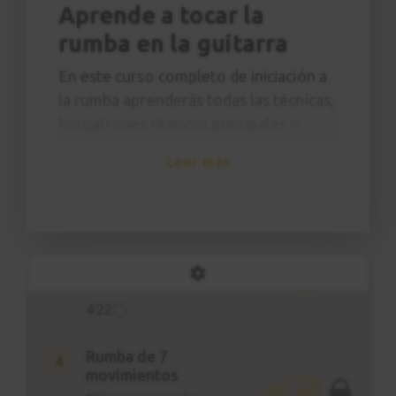
Aprende a tocar la
rumba en la guitarra
Presentación
1
En este curso completo de iniciación a
1:38
la rumba aprenderás todas las técnicas,
los patrones rítmicos principales y
Rumba catalana
2
acordes para empezar a tocar cualquier
Los 4 movimientos
Leer más
básicos
tipo de rumba.
5:09
Estudiarás técnicas como:
Rumba de 6
3
Abanico
movimientos
Ventilador
Ritmos principales
Rasgueo de dedos
4:22
Golpe
Doble golpe
Rumba de 7
4
movimientos