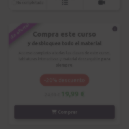
4:57
No completada
Variación
9
¡En oferta!
1:38
Compra este curso
Acordes flamencos
10
y desbloquea todo el material
Acordes
Acceso completo a todas las clases de este curso,
6:36
tablaturas interactivas y material descargable
para
siempre
.
Consejos
11
Cómo tocar rápido
-20% descuento
3:40
19,99 €
24,99 €
Abanico
12
Técnicas
Comprar
6:36