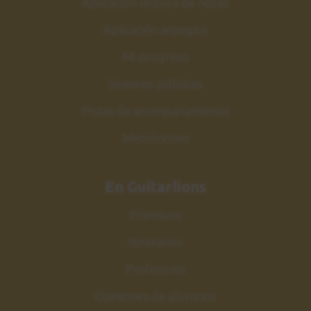
Aplicación lectura de notas
0:50
Aplicación arpegios
Corcovado
32
Mi progreso
Canción 1
Sesiones públicas
1:39
Pistas de acompañamiento
Corcovado
33
Metrónomo
Explicación
9:23
En Guitarlions
Acordes
34
Premium
Parte 2
Itinerarios
12:07
Profesores
Bajo alternado
35
Opiniones de alumnos
Bossa Nova - Samba