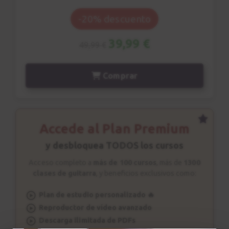
Ejercicio nº 3
9
-20% descuento
2:20
39,99 €
49,99 €
Patrón rítmico nº 4
10
2:56
Comprar
Ejercicio nº 4
11
1:47
Accede al Plan Premium
Patrón rítmico nº 5
y desbloquea TODOS los cursos
12
2:39
Acceso completo a
más de 100 cursos
, más de
1300
clases de guitarra
, y beneficios exclusivos como:
Ejercicio nº 5
13
Plan de estudio personalizado 🔥
2:04
Reproductor de vídeo avanzado
Descarga ilimitada de PDFs