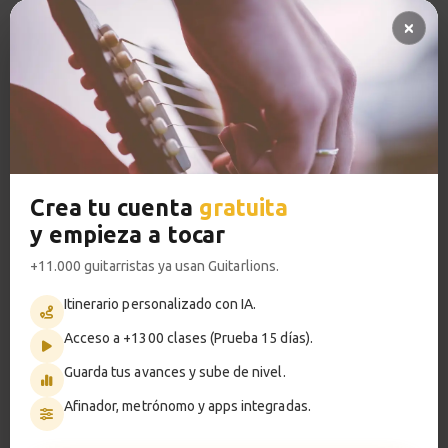
Patrón rítmico nº 6
14
Pregunta al profesor 🔥
Pistas de acompañamiento PRO
2:58
Acceso a TODOS los cursos
Ejercicio nº 6
15
1:41
VER PLANES PREMIUM
Estudio 1
16
Explicación
Crea tu cuenta
gratuita
y empieza a tocar
3:40
Metrónomo
+11.000 guitarristas ya usan Guitarlions.
Estudio 1
17
Itinerario personalizado con IA.
Sesión práctica
Acceso a +1300 clases (Prueba 15 días).
1:34
Smart progress
Guarda tus avances y sube de nivel.
Activo
0m
Estudio 2
18
Afinador, metrónomo y apps integradas.
Explicación