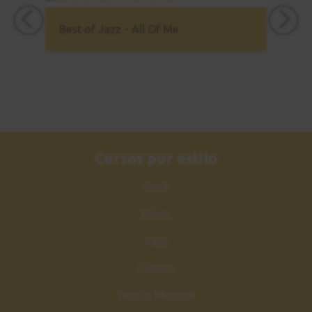
Ejercicio nº 8
23
Best of Jazz - All Of Me
Ao Pez da cruz
5:09
Ejercicio nº 9
24
Ritmo Chega de Saudade
2:54
Cursos por estilo
Estudio 3 - Explicación
25
Rock
Intro - Chega de Saudade
6:10
Blues
Jazz
Estudio 3 - Sesión práctica
26
Intro - Chega de Saudade
Clásica
1:15
Teoría Musical