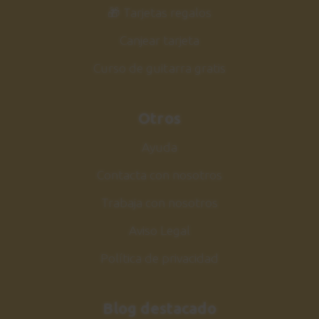
3:22
🎁 Tarjetas regalos
Canjear tarjeta
Estudio 5
36
Sesión práctica
Curso de guitarra gratis
1:47
Otros
Estudio 5
37
Explicación
Ayuda
5:01
Contacta con nosotros
Insensatez
Trabaja con nosotros
38
Canción 2
Aviso Legal
1:38
Política de privacidad
Insensatez
39
Explicación
Blog destacado