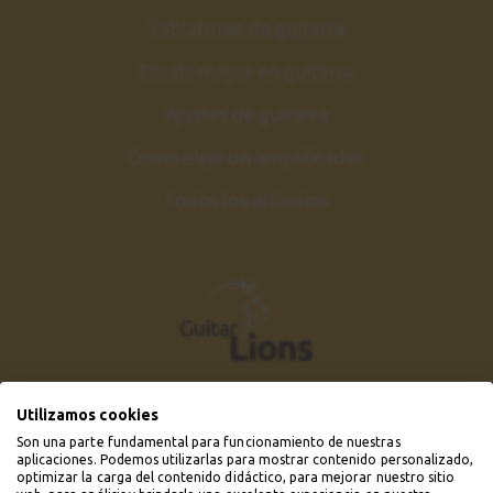
8:34
Tablaturas de guitarra
The Girl From Ipanema
40
Escala mayor en guitarra
Canción 3
Ajustes de guitarra
1:43
Como elejir un amplificador
The Girl From Ipanema
41
Todos los artículos
Explicación
9:30
Conclusiones
42
2:17
Utilizamos cookies
Son una parte fundamental para funcionamiento de nuestras
aplicaciones. Podemos utilizarlas para mostrar contenido personalizado,
optimizar la carga del contenido didáctico, para mejorar nuestro sitio