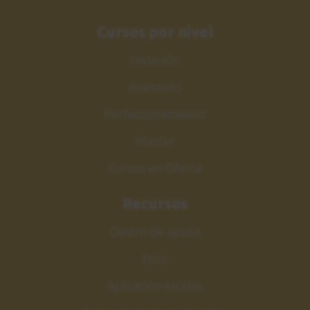
Acordes
27
Cursos por nivel
Parte 1
12:10
Iniciación
Avanzado
Patrón rítmico nº 8
28
1:37
Perfeccionamiento
Máster
Patrón rítmico nº 9
29
Cursos en Oferta
1:27
Recursos
Estudio 4
30
Explicación
Centro de ayuda
2:28
Foro
Estudio 4
Aplicación escalas
31
Sesión práctica