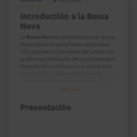
Descripción
Transcripción
Introducción a la Bossa
Nova
La
Bossa Nova
es un estilo musical que se
desarrolla en Brasil a finales de los años
'50 y que mezcla los ritmos de Samba con
la armonía sofisticada del Jazz americano.
Aprender Bossa Nova es muy interesante
porque ayuda a fortalecer el sentido
rítmico y armónico del guitarrista. La
armonía típica cuenta con acordes de
Leer más
séptima, novena, trecena, acordes 7sus4 y
muchos más.
Presentación
¿ESTE CURSO ES PARA MI?
Este curso va dirigido al
guitarrista
principiante
(con algunas nociones