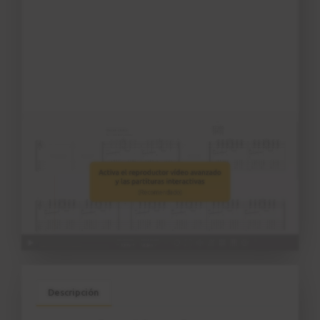
Intro - Chega de Saudade
6:10
Estudio 3 - Sesión práctica
26
Intro - Chega de Saudade
1:15
Acordes
27
Parte 1
12:10
Patrón rítmico nº 8
28
1:37
Patrón rítmico nº 9
29
Descripción
1:27