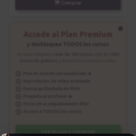
Comprar
Conclusiones
42
2:17
Accede al Plan Premium
y desbloquea TODOS los cursos
Acceso completo a
más de 100 cursos
, más de
1300
clases de guitarra
, y beneficios exclusivos como:
Plan de estudio personalizado 🔥
Reproductor de vídeo avanzado
Descarga ilimitada de PDFs
Pregunta al profesor 🔥
Pistas de acompañamiento PRO
Acceso a TODOS los cursos
VER PLANES PREMIUM