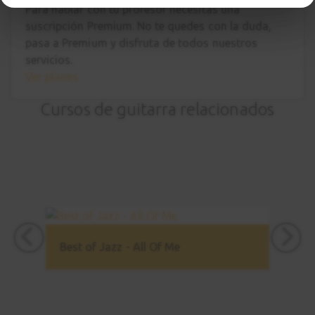
Para hablar con tu profesor necesitas una
suscripción Premium. No te quedes con la duda,
pasa a Premium
y disfruta de todos nuestros
servicios.
Ver planes
Cursos de guitarra relacionados
Best of Jazz - All Of Me