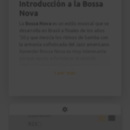
Introducción a la Bossa
Nova
Estudio 4
30
Explicación
La
Bossa Nova
es un estilo musical que se
2:28
desarrolla en Brasil a finales de los años
'50 y que mezcla los ritmos de Samba con
Estudio 4
la armonía sofisticada del Jazz americano.
31
Sesión práctica
Aprender Bossa Nova es muy interesante
porque ayuda a fortalecer el sentido
0:50
rítmico y armónico del guitarrista. La
armonía típica cuenta con acordes de
Leer más
Corcovado
32
séptima, novena, trecena, acordes 7sus4 y
Canción 1
muchos más.
1:39
¿ESTE CURSO ES PARA MI?
Este curso va dirigido al
guitarrista
Corcovado
33
principiante
(con algunas nociones
Explicación
básicas de guitarra) que quiere fortalecer
9:23
su sentido rítmico y aprender a tocar la