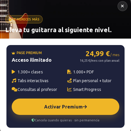
TE MERECES MÁS
Lleva tu guitarra al siguiente nivel.
Metrónomo
24,99 €
PASE PREMIUM
/ mes
Acceso ilimitado
Smart progress
16,25 €/mes con plan anual
Activo
0m
1.300+ clases
1.000+ PDF
Tabs interactivas
Plan personal + tutor
Consultas al profesor
Smart Progress
?
Pregunta al profesor
Activar Premium
Tu profesor: Jacopo Mezzanotti
Cancela cuando quieras · sin permanencia
Hazte premium