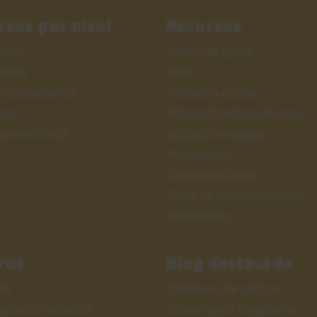
rsos por nivel
Recursos
iación
Centro de ayuda
nzado
Foro
feccionamiento
Aplicación escalas
ter
Aplicación lectura de notas
sos en Oferta
Aplicación arpegios
Mi progreso
Sesiones públicas
Pistas de acompañamiento
Metrónomo
ros
Blog destacado
da
Tablaturas de guitarra
tacta con nosotros
Escala mayor en guitarra