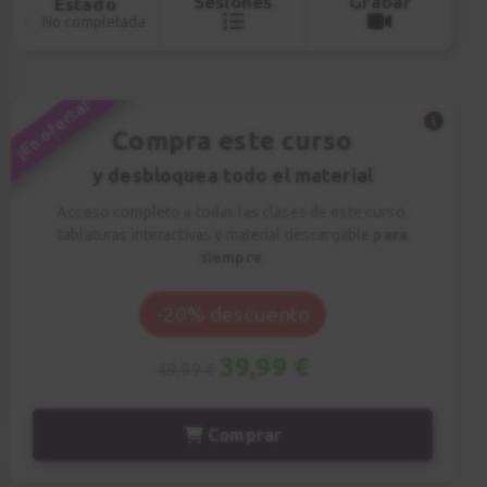
Sesiones
Grabar
Estado
No completada
¡En oferta!
Compra este curso
y desbloquea todo el material
Acceso completo a todas las clases de este curso,
tablaturas interactivas y material descargable
para
siempre
.
-20% descuento
39,99 €
49,99 €
Comprar