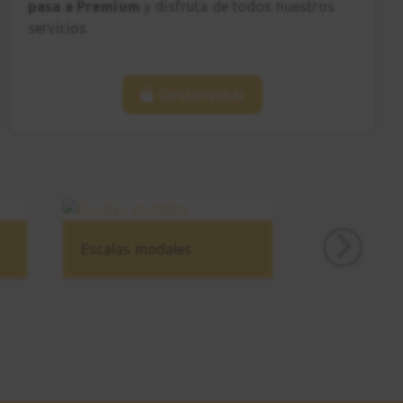
pasa a Premium
y disfruta de todos nuestros
servicios.
Desbloquear
Escalas modales