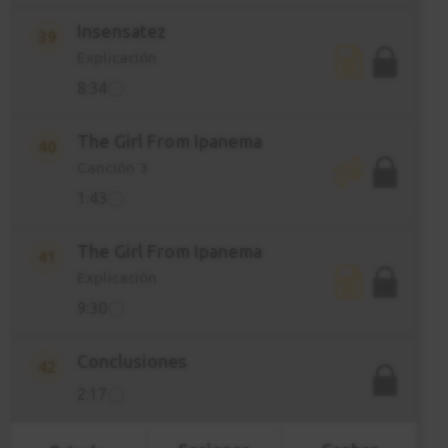
Insensatez
39
Explicación
8:34
The Girl From Ipanema
40
Canción 3
1:43
The Girl From Ipanema
41
Explicación
9:30
Conclusiones
42
2:17