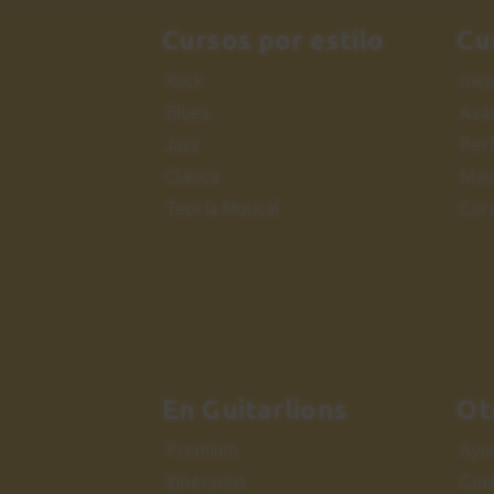
Cursos por estilo
Cu
Rock
Inic
Blues
Ava
Jazz
Per
Clásica
Más
Teoría Musical
Cur
En Guitarlions
Ot
Premium
Ayu
Itinerarios
Con