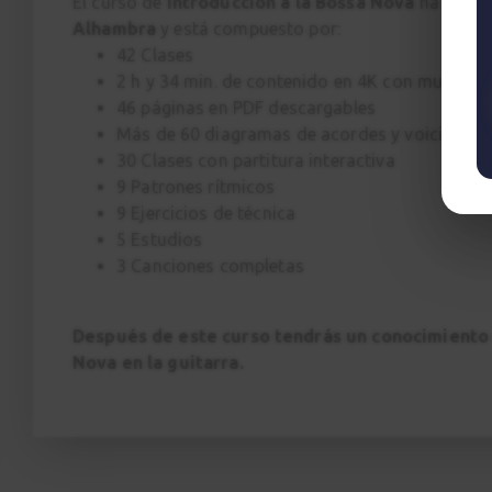
El curso de
Introducción a la Bossa Nova
ha sido 
Alhambra
y está compuesto por:
42 Clases
2 h y 34 min. de contenido en 4K con multicá
46 páginas en PDF descargables
Más de 60 diagramas de acordes y voicings
30 Clases con partitura interactiva
9 Patrones rítmicos
9 Ejercicios de técnica
5 Estudios
3 Canciones completas
Después de este curso tendrás un conocimient
Nova en la guitarra.