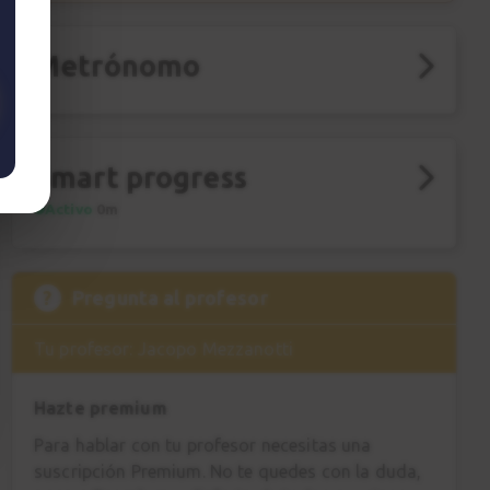
Metrónomo
Smart progress
Activo
0m
?
Pregunta al profesor
Tu profesor: Jacopo Mezzanotti
Hazte premium
Para hablar con tu profesor necesitas una
suscripción Premium. No te quedes con la duda,