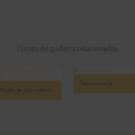
Cursos de guitarra relacionados
Teoría musical
10 Licks de Jazz sobre II-V-I Mayor