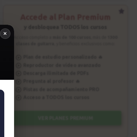
Accede al Plan Premium
y desbloquea TODOS los cursos
Acceso completo a
más de 100 cursos
, más de
1300
clases de guitarra
, y beneficios exclusivos como:
Plan de estudio personalizado 🔥
Reproductor de vídeo avanzado
Descarga ilimitada de PDFs
Pregunta al profesor 🔥
Pistas de acompañamiento PRO
Acceso a TODOS los cursos
VER PLANES PREMIUM