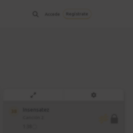
Bajo alternado
35
Regístrate
Accede
Bossa Nova - Samba
3:22
Estudio 5
36
Sesión práctica
1:47
Estudio 5
37
Explicación
5:01
Insensatez
38
Canción 2
1:38