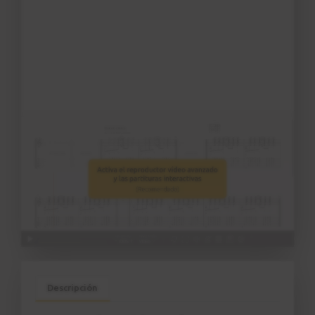
Patrón rítmico nº 7
22
3:01
Ejercicio nº 8
23
Ao Pez da cruz
5:09
Ejercicio nº 9
24
Ritmo Chega de Saudade
2:54
Estudio 3 - Explicación
25
Intro - Chega de Saudade
6:10
Descripción
Estudio 3 - Sesión práctica
26