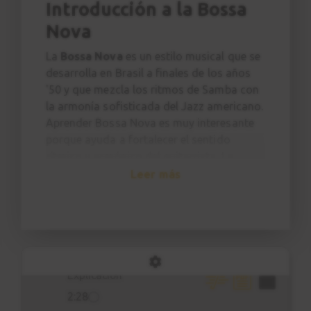
Intro - Chega de Saudade
Introducción a la Bossa
1:15
Nova
La
Bossa Nova
es un estilo musical que se
Acordes
27
desarrolla en Brasil a finales de los años
Parte 1
'50 y que mezcla los ritmos de Samba con
12:10
la armonía sofisticada del Jazz americano.
Aprender Bossa Nova es muy interesante
Patrón rítmico nº 8
porque ayuda a fortalecer el sentido
28
rítmico y armónico del guitarrista. La
1:37
armonía típica cuenta con acordes de
Leer más
séptima, novena, trecena, acordes 7sus4 y
Patrón rítmico nº 9
29
muchos más.
1:27
¿ESTE CURSO ES PARA MI?
Este curso va dirigido al
guitarrista
Estudio 4
30
principiante
(con algunas nociones
Explicación
básicas de guitarra) que quiere fortalecer
2:28
su sentido rítmico y aprender a tocar la