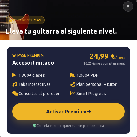
TE MERECES MÁS
Lleva tu guitarra al siguiente nivel.
Metrónomo
24,99 €
PASE PREMIUM
/ mes
Acceso ilimitado
Smart progress
16,25 €/mes con plan anual
Activo
0m
1.300+ clases
1.000+ PDF
Tabs interactivas
Plan personal + tutor
Consultas al profesor
Smart Progress
?
Pregunta al profesor
Activar Premium
Tu profesor: Jacopo Mezzanotti
Cancela cuando quieras · sin permanencia
Hazte premium