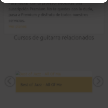
Para hablar con tu profesor necesitas una
suscripción Premium. No te quedes con la duda,
pasa a Premium
y disfruta de todos nuestros
servicios.
Ver planes
Cursos de guitarra relacionados
Best of Jazz - All Of Me