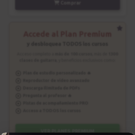
Comprar
Insensatez
39
Explicación
8:34
Accede al Plan Premium
The Girl From Ipanema
40
y desbloquea TODOS los cursos
Canción 3
Acceso completo a
más de 100 cursos
, más de
1300
1:43
clases de guitarra
, y beneficios exclusivos como:
The Girl From Ipanema
41
Plan de estudio personalizado 🔥
Explicación
Reproductor de vídeo avanzado
9:30
Descarga ilimitada de PDFs
Pregunta al profesor 🔥
Pistas de acompañamiento PRO
Conclusiones
42
Acceso a TODOS los cursos
2:17
VER PLANES PREMIUM