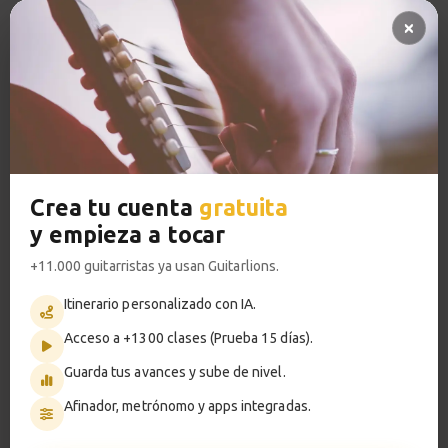
Patrón rítmico nº 6
14
Pregunta al profesor 🔥
Pistas de acompañamiento PRO
2:58
Acceso a TODOS los cursos
Ejercicio nº 6
15
1:41
VER PLANES PREMIUM
Estudio 1
16
Explicación
Crea tu cuenta
gratuita
y empieza a tocar
3:40
Metrónomo
+11.000 guitarristas ya usan Guitarlions.
Estudio 1
17
Itinerario personalizado con IA.
Sesión práctica
Acceso a +1300 clases (Prueba 15 días).
1:34
Smart progress
Guarda tus avances y sube de nivel.
Activo
0m
Estudio 2
18
Afinador, metrónomo y apps integradas.
Explicación