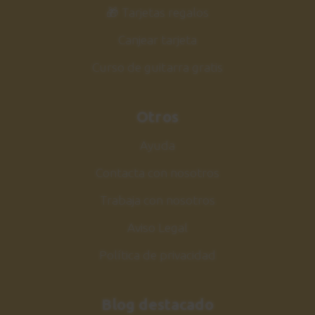
3:22
🎁 Tarjetas regalos
Canjear tarjeta
Estudio 5
36
Sesión práctica
Curso de guitarra gratis
1:47
Otros
Estudio 5
37
Explicación
Ayuda
5:01
Contacta con nosotros
Insensatez
Trabaja con nosotros
38
Canción 2
Aviso Legal
1:38
Política de privacidad
Insensatez
39
Explicación
Blog destacado