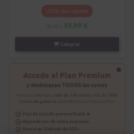
Ejercicio nº 3
9
-20% descuento
2:20
39,99 €
49,99 €
Patrón rítmico nº 4
10
2:56
Comprar
Ejercicio nº 4
11
1:47
Accede al Plan Premium
Patrón rítmico nº 5
y desbloquea TODOS los cursos
12
2:39
Acceso completo a
más de 100 cursos
, más de
1300
clases de guitarra
, y beneficios exclusivos como:
Ejercicio nº 5
13
Plan de estudio personalizado 🔥
2:04
Reproductor de vídeo avanzado
Descarga ilimitada de PDFs