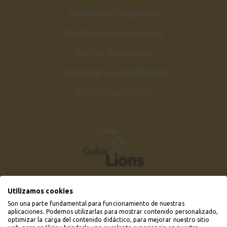
8:34
Tablaturas de guitarra
The Girl From Ipanema
40
Escala mayor en guitarra
Canción 3
Ajustes de guitarra
1:43
Como elejir un amplificador
The Girl From Ipanema
41
Todos los artículos
Explicación
9:30
Conclusiones
42
2:17
Utilizamos cookies
Son una parte fundamental para funcionamiento de nuestras
aplicaciones. Podemos utilizarlas para mostrar contenido personalizado,
optimizar la carga del contenido didáctico, para mejorar nuestro sitio