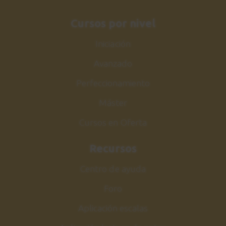
Acordes
27
Cursos por nivel
Parte 1
12:10
Iniciación
Avanzado
Patrón rítmico nº 8
28
1:37
Perfeccionamiento
Máster
Patrón rítmico nº 9
29
Cursos en Oferta
1:27
Recursos
Estudio 4
30
Explicación
Centro de ayuda
2:28
Foro
Estudio 4
Aplicación escalas
31
Sesión práctica