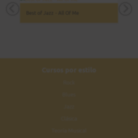
Ejercicio nº 8
23
Best of Jazz - All Of Me
Ao Pez da cruz
5:09
Ejercicio nº 9
24
Ritmo Chega de Saudade
2:54
Cursos por estilo
Estudio 3 - Explicación
25
Rock
Intro - Chega de Saudade
6:10
Blues
Jazz
Estudio 3 - Sesión práctica
26
Intro - Chega de Saudade
Clásica
1:15
Teoría Musical