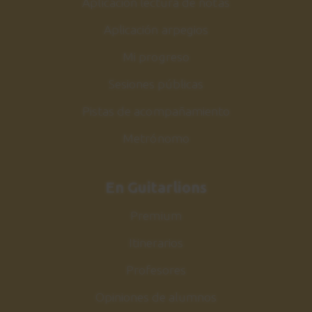
Aplicación lectura de notas
0:50
Aplicación arpegios
Corcovado
32
Mi progreso
Canción 1
Sesiones públicas
1:39
Pistas de acompañamiento
Corcovado
33
Metrónomo
Explicación
9:23
En Guitarlions
Acordes
34
Premium
Parte 2
Itinerarios
12:07
Profesores
Bajo alternado
35
Opiniones de alumnos
Bossa Nova - Samba