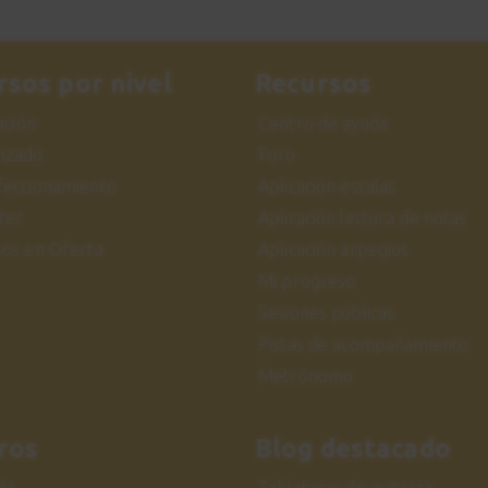
rsos por nivel
Recursos
iación
Centro de ayuda
nzado
Foro
feccionamiento
Aplicación escalas
ter
Aplicación lectura de notas
sos en Oferta
Aplicación arpegios
Mi progreso
Sesiones públicas
Pistas de acompañamiento
Metrónomo
ros
Blog destacado
da
Tablaturas de guitarra