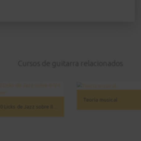
Cursos de guitarra relacionados
Teoría musical
10 Licks de Jazz sobre II-V-I Mayor