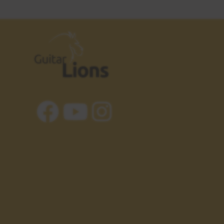
Ritmo Chega de Saudade
2:54
Estudio 3 - Explicación
25
Intro - Chega de Saudade
6:10
Estudio 3 - Sesión práctica
26
Intro - Chega de Saudade
1:15
Acordes
27
Parte 1
12:10
Patrón rítmico nº 8
28