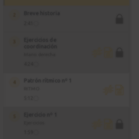
Breve historia
2
2:41
Ejercicios de
3
coordinación
Mano derecha
4:24
Patrón rítmico nº 1
4
RITMO
5:12
Ejercicio nº 1
5
Ejercicios
1:59