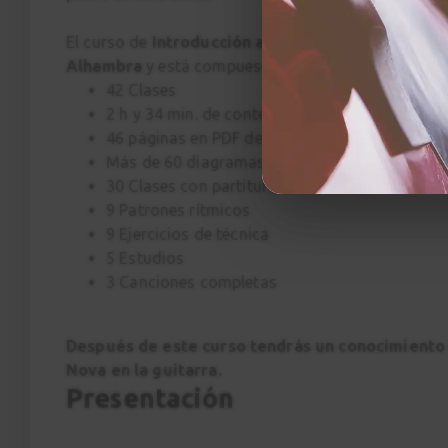
El curso de
Introducción a la Bossa Nova
ha sido 
Alhambra
y está compuesto por:
42 Clases
2 h y 34 min. de contenido en 4K con multicá
46 páginas en PDF descargables
Más de 60 diagramas de acordes y voicings
30 Clases con partitura interactiva
9 Patrones rítmicos
9 Ejercicios de técnica
5 Estudios
3 Canciones completas
Después de este curso tendrás un conocimient
Nova en la guitarra.
Presentación