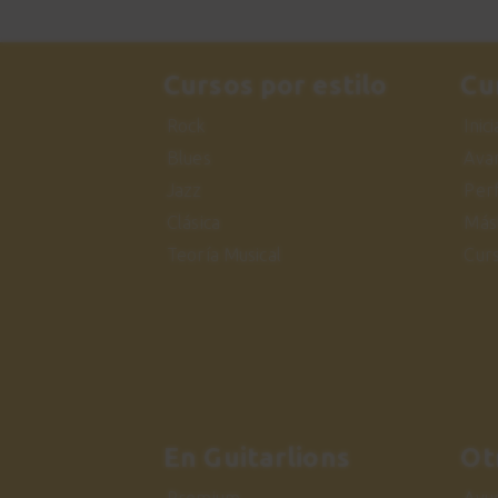
Cursos por estilo
Cu
Rock
Inic
Blues
Ava
Jazz
Per
Clásica
Más
Teoría Musical
Cur
En Guitarlions
Ot
Premium
Ayu