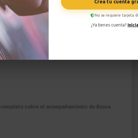
Crea tu cuenta gr
producido con la colaboración de
Guitarras
No se requiere tarjeta d
¿Ya tienes cuenta?
Inici
mara
o completo sobre el acompañamiento de Bossa