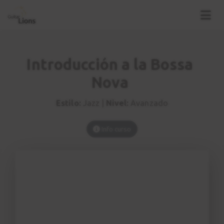
Presentación
1
2:03
Introducción a la Bossa
Nova
Breve historia
2
2:41
Estilo:
Jazz |
Nivel:
Avanzado
Ejercicios de
3
Info curso
coordinación
Mano derecha
4:24
Patrón rítmico nº 1
4
RITMO
5:12