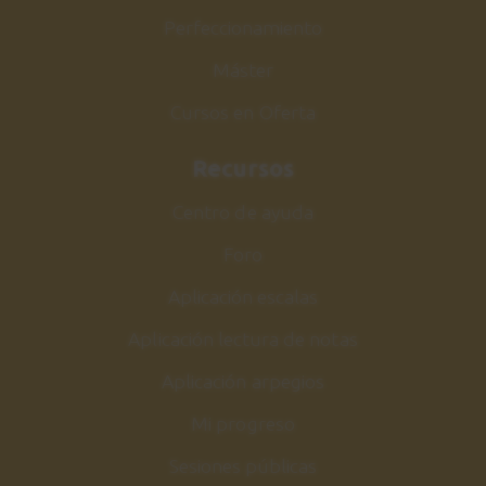
The Girl From Ipanema
Perfeccionamiento
40
Canción 3
Máster
1:43
Cursos en Oferta
The Girl From Ipanema
41
Recursos
Explicación
9:30
Centro de ayuda
Foro
Conclusiones
42
Aplicación escalas
2:17
Aplicación lectura de notas
Aplicación arpegios
Mi progreso
Sesiones públicas