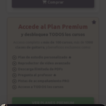
Comprar
Ao Pez da cruz
5:09
Ejercicio nº 9
Accede al Plan Premium
24
Ritmo Chega de Saudade
y desbloquea TODOS los cursos
2:54
Acceso completo a
más de 100 cursos
, más de
1300
clases de guitarra
, y beneficios exclusivos como:
Estudio 3 - Explicación
25
Intro - Chega de Saudade
Plan de estudio personalizado 🔥
Reproductor de vídeo avanzado
6:10
Descarga ilimitada de PDFs
Pregunta al profesor 🔥
Estudio 3 - Sesión práctica
26
Pistas de acompañamiento PRO
Intro - Chega de Saudade
Acceso a TODOS los cursos
1:15
Acordes
VER PLANES PREMIUM
27