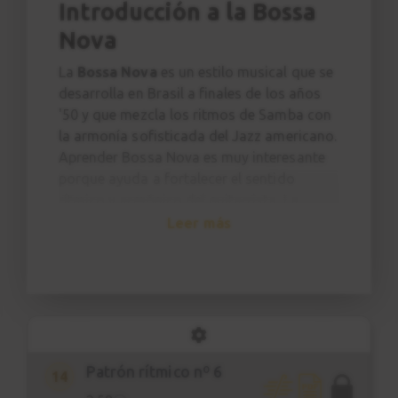
Introducción a la Bossa
2:20
Nova
Patrón rítmico nº 4
10
La
Bossa Nova
es un estilo musical que se
desarrolla en Brasil a finales de los años
2:56
'50 y que mezcla los ritmos de Samba con
la armonía sofisticada del Jazz americano.
Ejercicio nº 4
11
Aprender Bossa Nova es muy interesante
1:47
porque ayuda a fortalecer el sentido
rítmico y armónico del guitarrista. La
Patrón rítmico nº 5
armonía típica cuenta con acordes de
Leer más
12
séptima, novena, trecena, acordes 7sus4 y
2:39
muchos más.
Ejercicio nº 5
13
¿ESTE CURSO ES PARA MI?
2:04
Este curso va dirigido al
guitarrista
principiante
(con algunas nociones
básicas de guitarra) que quiere fortalecer
Patrón rítmico nº 6
14
su sentido rítmico y aprender a tocar la