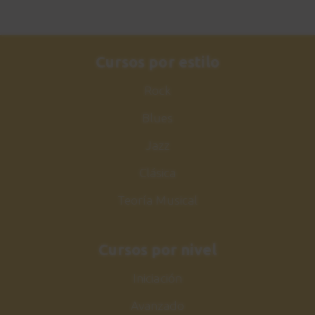
Estudio 5
36
Sesión práctica
Cursos por estilo
1:47
Rock
Estudio 5
37
Explicación
Blues
5:01
Jazz
Clásica
Insensatez
38
Canción 2
Teoría Musical
1:38
Cursos por nivel
Insensatez
39
Explicación
Iniciación
8:34
Avanzado