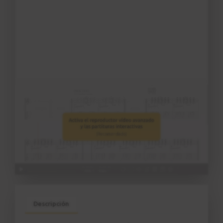
Ejercicio nº 1
5
Ejercicios
1:59
Patrón rítmico nº 2
6
2:49
Ejercicio nº 2
7
3:00
Patrón rítmico nº 3
8
Síncopa
2:52
Descripción
Ejercicio nº 3
9