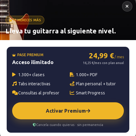
Parte 1
12:10
TE MERECES MÁS
Patrón rítmico nº 8
Lleva tu guitarra al siguiente nivel.
28
Metrónomo
1:37
24,99 €
Patrón rítmico nº 9
PASE PREMIUM
29
/ mes
Acceso ilimitado
Smart progress
16,25 €/mes con plan anual
1:27
Activo
0m
1.300+ clases
1.000+ PDF
Estudio 4
30
Tabs interactivas
Plan personal + tutor
Explicación
Consultas al profesor
Smart Progress
2:28
?
Pregunta al profesor
Activar Premium
Estudio 4
31
Tu profesor: Jacopo Mezzanotti
Sesión práctica
Cancela cuando quieras · sin permanencia
0:50
Hazte premium