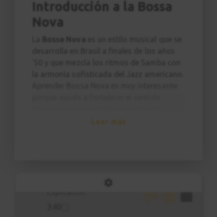
Introducción a la Bossa
Patrón rítmico nº 5
12
Nova
2:39
La
Bossa Nova
es un estilo musical que se
desarrolla en Brasil a finales de los años
Ejercicio nº 5
13
'50 y que mezcla los ritmos de Samba con
2:04
la armonía sofisticada del Jazz americano.
Aprender Bossa Nova es muy interesante
Patrón rítmico nº 6
porque ayuda a fortalecer el sentido
14
rítmico y armónico del guitarrista. La
2:58
armonía típica cuenta con acordes de
Leer más
séptima, novena, trecena, acordes 7sus4 y
Ejercicio nº 6
15
muchos más.
1:41
¿ESTE CURSO ES PARA MI?
Este curso va dirigido al
guitarrista
Estudio 1
16
principiante
(con algunas nociones
Explicación
básicas de guitarra) que quiere fortalecer
3:40
su sentido rítmico y aprender a tocar la