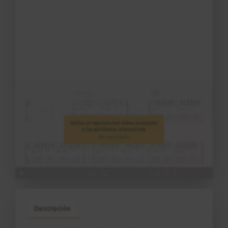
Ejercicio nº 2
7
3:00
Patrón rítmico nº 3
8
Síncopa
2:52
Ejercicio nº 3
9
2:20
Patrón rítmico nº 4
10
2:56
Ejercicio nº 4
11
Descripción
1:47