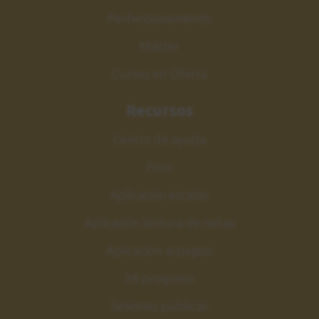
Conclusiones
Perfeccionamiento
42
2:17
Máster
Cursos en Oferta
Recursos
Centro de ayuda
Foro
Aplicación escalas
Aplicación lectura de notas
Aplicación arpegios
Mi progreso
Sesiones públicas