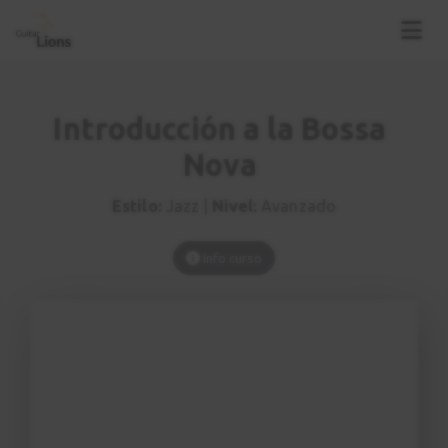
Ejercicios de
3
coordinación
Mano derecha
4:24
Introducción a la Bossa
Nova
Patrón rítmico nº 1
4
RITMO
Estilo:
Jazz |
Nivel:
Avanzado
5:12
Info curso
Ejercicio nº 1
5
Ejercicios
1:59
Patrón rítmico nº 2
6
2:49