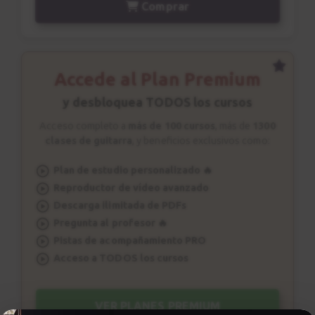
Comprar
Intro - Chega de Saudade
6:10
Estudio 3 - Sesión práctica
Accede al Plan Premium
26
Intro - Chega de Saudade
y desbloquea TODOS los cursos
1:15
Acceso completo a
más de 100 cursos
, más de
1300
clases de guitarra
, y beneficios exclusivos como:
Acordes
27
Parte 1
Plan de estudio personalizado 🔥
Reproductor de vídeo avanzado
12:10
Descarga ilimitada de PDFs
Pregunta al profesor 🔥
Patrón rítmico nº 8
28
Pistas de acompañamiento PRO
1:37
Acceso a TODOS los cursos
Patrón rítmico nº 9
29
VER PLANES PREMIUM
1:27