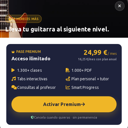
Estudio 4
30
TE MERECES MÁS
Explicación
Lleva tu guitarra al siguiente nivel.
Metrónomo
2:28
Estudio 4
31
24,99 €
Sesión práctica
PASE PREMIUM
/ mes
Acceso ilimitado
Smart progress
16,25 €/mes con plan anual
0:50
Activo
0m
1.300+ clases
1.000+ PDF
Corcovado
32
Tabs interactivas
Plan personal + tutor
Canción 1
Consultas al profesor
Smart Progress
1:39
?
Pregunta al profesor
Activar Premium
Corcovado
33
Tu profesor: Jacopo Mezzanotti
Explicación
Cancela cuando quieras · sin permanencia
9:23
Hazte premium