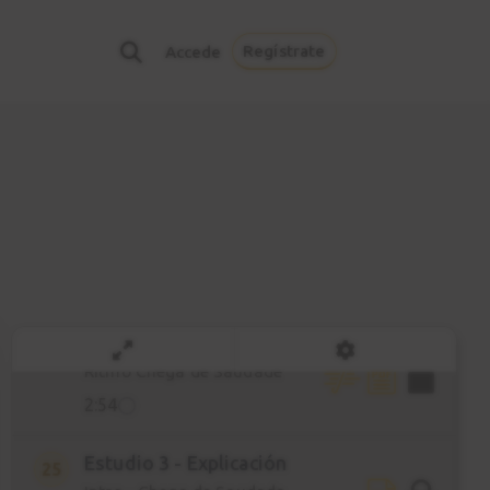
Ejercicio nº 7
21
Staccato
Regístrate
Accede
3:23
Patrón rítmico nº 7
22
3:01
Ejercicio nº 8
23
Ao Pez da cruz
5:09
Ejercicio nº 9
24
Ritmo Chega de Saudade
2:54
Estudio 3 - Explicación
25