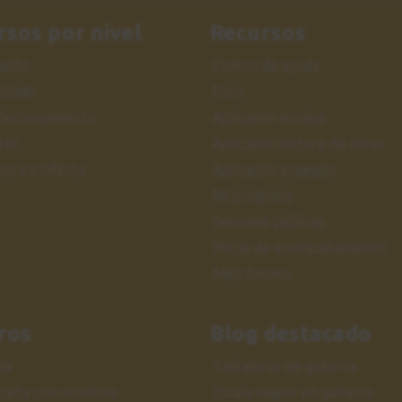
rsos por nivel
Recursos
iación
Centro de ayuda
nzado
Foro
feccionamiento
Aplicación escalas
ter
Aplicación lectura de notas
sos en Oferta
Aplicación arpegios
Mi progreso
Sesiones públicas
Pistas de acompañamiento
Metrónomo
ros
Blog destacado
da
Tablaturas de guitarra
tacta con nosotros
Escala mayor en guitarra