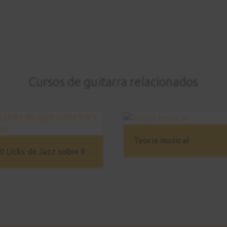
Cursos de guitarra relacionados
Teoría musical
10 Licks de Jazz sobre II-V-I Mayor