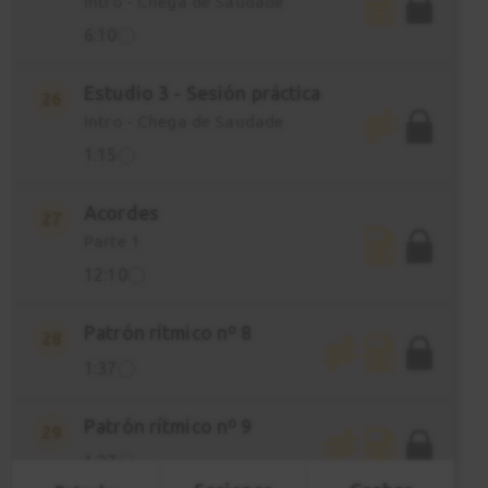
Intro - Chega de Saudade
6:10
Estudio 3 - Sesión práctica
26
Intro - Chega de Saudade
1:15
Acordes
27
Parte 1
12:10
Patrón rítmico nº 8
28
1:37
Patrón rítmico nº 9
29
1:27