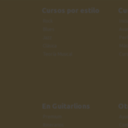
Cursos por estilo
Cu
Rock
Inic
Blues
Ava
Jazz
Per
Clásica
Más
Teoría Musical
Cur
En Guitarlions
Ot
Premium
Ayu
Itinerarios
Con