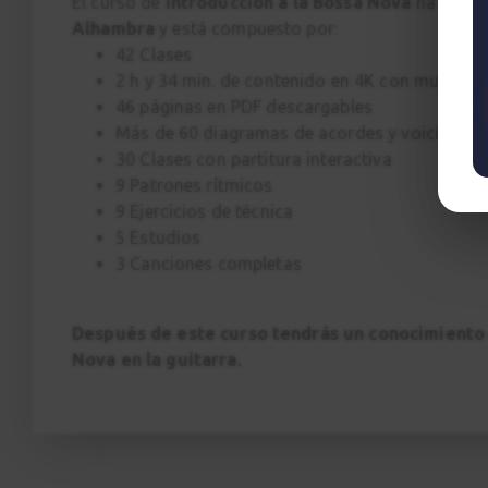
El curso de
Introducción a la Bossa Nova
ha sido 
Alhambra
y está compuesto por:
42 Clases
2 h y 34 min. de contenido en 4K con multicá
46 páginas en PDF descargables
Más de 60 diagramas de acordes y voicings
30 Clases con partitura interactiva
9 Patrones rítmicos
9 Ejercicios de técnica
5 Estudios
3 Canciones completas
Después de este curso tendrás un conocimient
Nova en la guitarra.