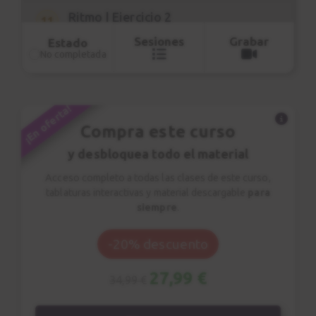
con multicámara
Ritmo | Ejercicio 2
11
26 clases
Sesión de estudio
20 clases con partitura interactiva
Sesiones
Grabar
Estado
No completada
0:52
15 PDF descargables
4 Ejercicios de técnica
3 Ejercicios de ritmo
Ritmo | Ejercicio 3
12
5 canciones
¡En oferta!
Single note riff
Compra este curso
4:00
y desbloquea todo el material
Ritmo | Ejercicio 3
13
Acceso completo a todas las clases de este curso,
Sesión de estudio
tablaturas interactivas y material descargable
para
siempre
.
0:50
-20% descuento
Smoke on the
14
water
27,99 €
34,99 €
Canción 1
1:08