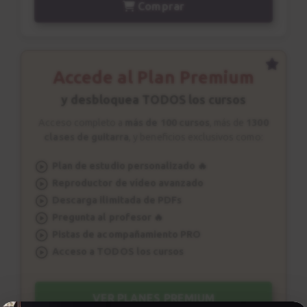
Comprar
Smoke on the water
15
Explicación
5:17
Accede al Plan Premium
y desbloquea TODOS los cursos
Satisfaction
16
Canción 2
Acceso completo a
más de 100 cursos
, más de
1300
clases de guitarra
, y beneficios exclusivos como:
2:31
Plan de estudio personalizado 🔥
Satisfaction
17
Reproductor de vídeo avanzado
Explicación
Descarga ilimitada de PDFs
5:05
Pregunta al profesor 🔥
Pistas de acompañamiento PRO
You Shook Me All
Acceso a TODOS los cursos
18
Night Long
Canción 3
VER PLANES PREMIUM
1:02