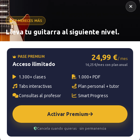
You Shook Me All Night Long
19
TE MERECES MÁS
Explicación
Lleva tu guitarra al siguiente nivel.
Metrónomo
3:09
Don't Cry
20
24,99 €
PASE PREMIUM
Canción 4
/ mes
Acceso ilimitado
Smart progress
16,25 €/mes con plan anual
2:37
Activo
0m
1.300+ clases
1.000+ PDF
Don't Cry
21
Tabs interactivas
Plan personal + tutor
Explicación
Consultas al profesor
Smart Progress
8:56
?
Pregunta al profesor
Activar Premium
Guitarra lead y solista
22
Tu profesor: Charlie Rodríguez Ruedas
Roles dentro del grupo
Cancela cuando quieras · sin permanencia
3:05
Hazte premium