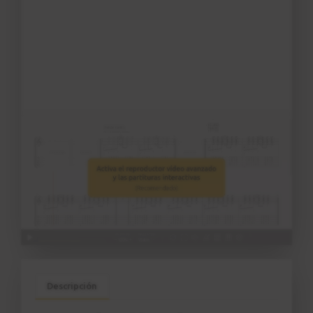
Presentación
1
2:05
Descripción
Partes de la guitarra eléctrica
2