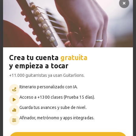
Escala de Fa mayor
13
Acceso a TODOS los cursos
2:50
Alzapúa
VER PLANES PREMIUM
14
Preparación
3:23
Crea tu cuenta
gratuita
Alzapúa
15
Metrónomo
y empieza a tocar
Técnicas
+11.000 guitarristas ya usan Guitarlions.
4:05
Itinerario personalizado con IA.
Alzapúa
Smart progress
16
Acceso a +1300 clases (Prueba 15 días).
Práctica
Activo
0m
Guarda tus avances y sube de nivel.
1:01
Afinador, metrónomo y apps integradas.
Golpe
17
?
Pregunta al profesor
Técnicas