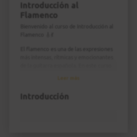
Introducción al
Flamenco
Bienvenido al curso de Introducción al
Flamenco 🎸💃
El flamenco es una de las expresiones
más intensas, rítmicas y emocionantes
de la guitarra española. En este curso
descubrirás los fundamentos de este
Leer más
arte, aprendiendo las técnicas y los
rasgueos característicos del tango
Introducción
flamenco, un palo lleno de energía,
compás y fuerza expresiva.
El curso se divide en dos partes
: en la
primera, trabajarás los
recursos