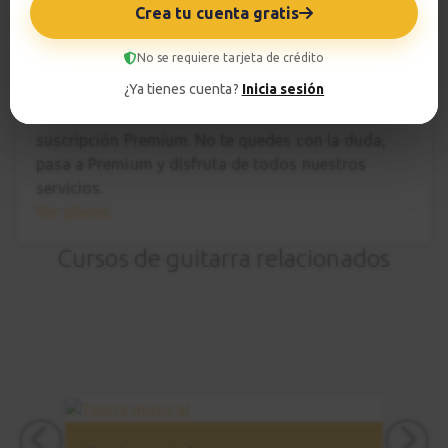
Crea tu cuenta gratis
4:14
Tu profesor: David Minguillón
No se requiere tarjeta de crédito
Introducción
18
¿Ya tienes cuenta?
Inicia sesión
Hazte premium
Tangos flamencos
Para hablar con tu profesor necesitas una
3:33
suscripción Premium. No te quedes con la duda,
pasa a Premium
y disfruta de todos nuestros
servicios.
Introducción
19
Ver planes
Sesión de práctica
1:01
Cursos de guitarra relacionados
Falseta
20
Parte 1
4:49
Falseta
21
Parte 2