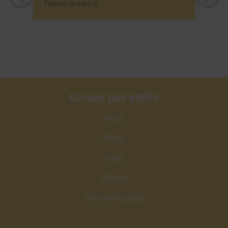
Teoría musical
3:30
Improvisación
22
5:26
Cierre
23
Tangos flamencos
Cursos por estilo
4:14
Rock
Tangos flamenco
Blues
24
Versión lenta
Jazz
2:25
Clásica
Tangos flamenco
25
Teoría Musical
Versión rápida
1:46