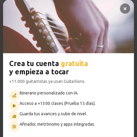
Pregunta al profesor 🔥
So What
13
Pistas de acompañamiento PRO
Acordes y comping
Acceso a TODOS los cursos
4:23
Sesión de práctica
VER PLANES PREMIUM
14
So What comping
1:08
Crea tu cuenta
gratuita
y empieza a tocar
So What
Metrónomo
15
Melodía
+11.000 guitarristas ya usan Guitarlions.
5:12
Itinerario personalizado con IA.
Acceso a +1300 clases (Prueba 15 días).
Smart progress
Sesión de práctica
16
Melodía So What
Guarda tus avances y sube de nivel.
Activo
0m
1:08
Afinador, metrónomo y apps integradas.