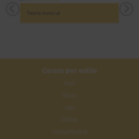
Estudio nº3
21
Sesión de práctica
Teoría musical
3:05
Acorde maj7
22
Acordes de Jazz
1:48
Estudio nº4
Cursos por estilo
23
Explicación
Rock
3:47
Blues
Estudio nº4
24
Jazz
Sesión de práctica
Clásica
1:06
Teoría Musical
Make the knife
25