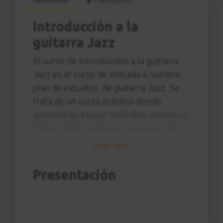
Descripción
Transcripción
Introducción a la
guitarra Jazz
El curso de introducción a la guitarra
Jazz es el curso de entrada a nuestro
plan de estudios de guitarra Jazz. Se
trata de un curso práctico donde
aprenderás a tocar melodías, acordes y
ritmos de tus primeras canciones de
Jazz imitando al profesor y sin
Leer más
necesidad de tener ningún
conocimiento específico de teoría
Presentación
musical.
A lo largo del curso aprenderás
canciones como
Killer Joe
de Benny