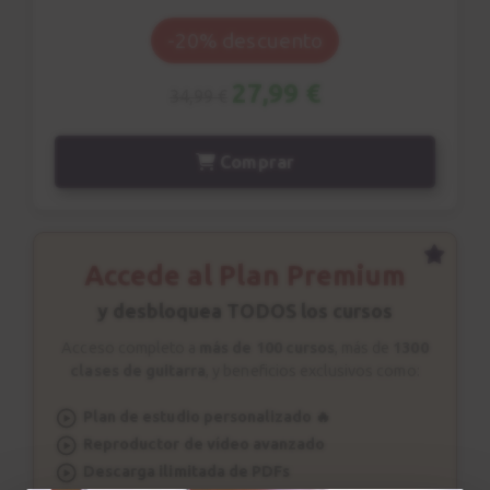
Acorde m7
9
-20% descuento
Acordes de Jazz
4:57
27,99 €
34,99 €
Comping
10
Comprar
Patrón rítmico n.2
2:31
Estudio nº1
Accede al Plan Premium
11
Explicación
y desbloquea TODOS los cursos
3:46
Acceso completo a
más de 100 cursos
, más de
1300
clases de guitarra
, y beneficios exclusivos como:
Estudio nº1
12
Sesión de estudio
Plan de estudio personalizado 🔥
Reproductor de vídeo avanzado
1:49
Descarga ilimitada de PDFs