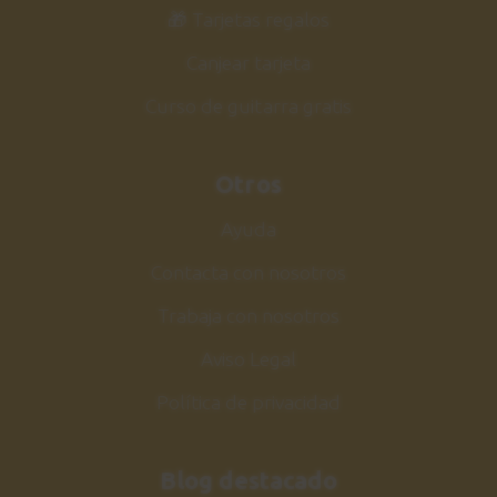
33
🎁 Tarjetas regalos
Y pasos a seguir
0:57
Canjear tarjeta
Curso de guitarra gratis
Guitarra Jazz Vol.2
34
Siguiente curso
Otros
2:06
Ayuda
Contacta con nosotros
Trabaja con nosotros
Aviso Legal
Política de privacidad
Blog destacado