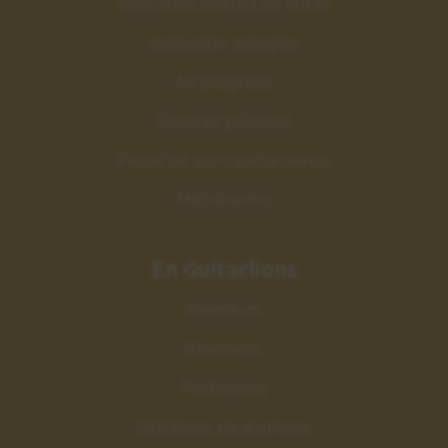
Aplicación lectura de notas
Acordes de Jazz
2:17
Aplicación arpegios
Mi progreso
Estudio nº5
30
Sesiones públicas
Explicación
1:54
Pistas de acompañamiento
Metrónomo
Estudio nº5
31
Sesión de práctica
1:04
En Guitarlions
Premium
Acordes escala Do
32
mayor
Itinerarios
Armonización y estudio
Profesores
2:59
Opiniones de alumnos
Conclusiones