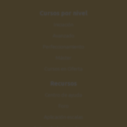
Acordes y comping
Cursos por nivel
3:24
Iniciación
Sesión de estudio
26
Avanzado
Comping Make the knife
1:41
Perfeccionamiento
Máster
Make the knife
27
Melodía
Cursos en Oferta
5:45
Recursos
Sesión de estudio
28
Centro de ayuda
Melodía Make the knife
Foro
2:08
Aplicación escalas
Acorde m7b5
29