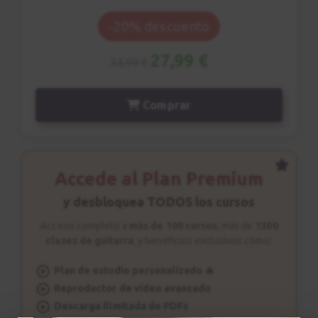
Acorde m7
9
-20% descuento
Acordes de Jazz
4:57
27,99 €
34,99 €
Comping
10
Comprar
Patrón rítmico n.2
2:31
Estudio nº1
Accede al Plan Premium
11
Explicación
y desbloquea TODOS los cursos
3:46
Acceso completo a
más de 100 cursos
, más de
1300
clases de guitarra
, y beneficios exclusivos como:
Estudio nº1
12
Sesión de estudio
Plan de estudio personalizado 🔥
Reproductor de vídeo avanzado
1:49
Descarga ilimitada de PDFs