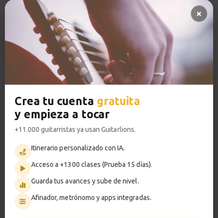
Pregunta al profesor 🔥
So What
13
Pistas de acompañamiento PRO
Acordes y comping
Acceso a TODOS los cursos
4:23
Sesión de práctica
VER PLANES PREMIUM
14
So What comping
1:08
Crea tu cuenta
gratuita
y empieza a tocar
So What
Metrónomo
15
Melodía
+11.000 guitarristas ya usan Guitarlions.
5:12
Itinerario personalizado con IA.
Acceso a +1300 clases (Prueba 15 días).
Smart progress
Sesión de práctica
16
Melodía So What
Guarda tus avances y sube de nivel.
Activo
0m
1:08
Afinador, metrónomo y apps integradas.