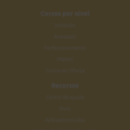
Acordes y comping
Cursos por nivel
3:24
Iniciación
Sesión de estudio
26
Avanzado
Comping Make the knife
1:41
Perfeccionamiento
Máster
Make the knife
27
Melodía
Cursos en Oferta
5:45
Recursos
Sesión de estudio
28
Centro de ayuda
Melodía Make the knife
Foro
2:08
Aplicación escalas
Acorde m7b5
29