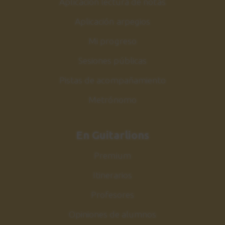
Aplicación lectura de notas
Acordes de Jazz
2:17
Aplicación arpegios
Mi progreso
Estudio nº5
30
Sesiones públicas
Explicación
1:54
Pistas de acompañamiento
Metrónomo
Estudio nº5
31
Sesión de práctica
1:04
En Guitarlions
Premium
Acordes escala Do
32
mayor
Itinerarios
Armonización y estudio
Profesores
2:59
Opiniones de alumnos
Conclusiones