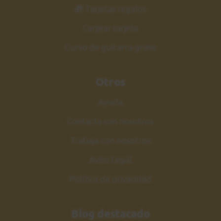
33
🎁 Tarjetas regalos
Y pasos a seguir
0:57
Canjear tarjeta
Curso de guitarra gratis
Guitarra Jazz Vol.2
34
Siguiente curso
Otros
2:06
Ayuda
Contacta con nosotros
Trabaja con nosotros
Aviso Legal
Política de privacidad
Blog destacado