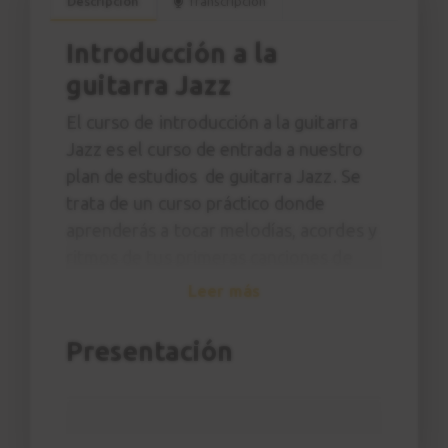
Descripción
Transcripción
Introducción a la
guitarra Jazz
El curso de introducción a la guitarra
Jazz es el curso de entrada a nuestro
plan de estudios de guitarra Jazz. Se
trata de un curso práctico donde
aprenderás a tocar melodías, acordes y
ritmos de tus primeras canciones de
Jazz imitando al profesor y sin
Leer más
necesidad de tener ningún
conocimiento específico de teoría
Presentación
musical.
A lo largo del curso aprenderás
canciones como
Killer Joe
de Benny