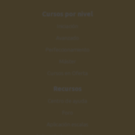
Acordes y comping
Cursos por nivel
3:24
Iniciación
Sesión de estudio
26
Avanzado
Comping Make the knife
1:41
Perfeccionamiento
Máster
Make the knife
27
Melodía
Cursos en Oferta
5:45
Recursos
Sesión de estudio
28
Centro de ayuda
Melodía Make the knife
Foro
2:08
Aplicación escalas
Acorde m7b5
29