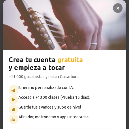
Pregunta al profesor 🔥
So What
13
Pistas de acompañamiento PRO
Acordes y comping
Acceso a TODOS los cursos
4:23
Sesión de práctica
VER PLANES PREMIUM
14
So What comping
1:08
Crea tu cuenta
gratuita
y empieza a tocar
So What
Metrónomo
15
Melodía
+11.000 guitarristas ya usan Guitarlions.
5:12
Itinerario personalizado con IA.
Acceso a +1300 clases (Prueba 15 días).
Smart progress
Sesión de práctica
16
Melodía So What
Guarda tus avances y sube de nivel.
Activo
0m
1:08
Afinador, metrónomo y apps integradas.