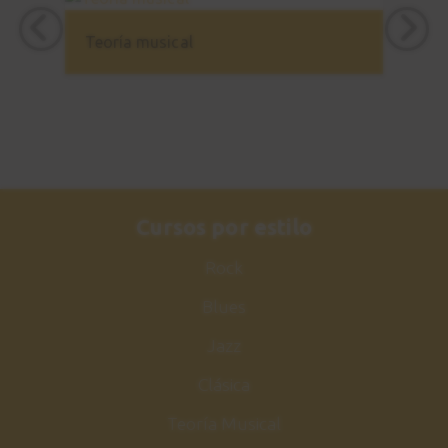
Estudio nº3
21
Sesión de práctica
Teoría musical
3:05
Acorde maj7
22
Acordes de Jazz
1:48
Estudio nº4
Cursos por estilo
23
Explicación
Rock
3:47
Blues
Estudio nº4
24
Jazz
Sesión de práctica
Clásica
1:06
Teoría Musical
Make the knife
25