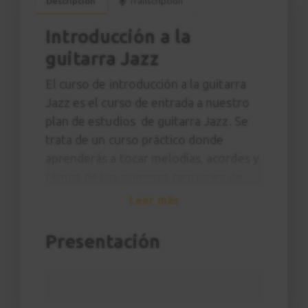
Descripción
Transcripción
Introducción a la
guitarra Jazz
El curso de introducción a la guitarra
Jazz es el curso de entrada a nuestro
plan de estudios de guitarra Jazz. Se
trata de un curso práctico donde
aprenderás a tocar melodías, acordes y
ritmos de tus primeras canciones de
Jazz imitando al profesor y sin
Leer más
necesidad de tener ningún
conocimiento específico de teoría
Presentación
musical.
A lo largo del curso aprenderás
canciones como
Killer Joe
de Benny