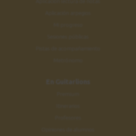
Aplicación lectura de notas
Acordes de Jazz
2:17
Aplicación arpegios
Mi progreso
Estudio nº5
30
Sesiones públicas
Explicación
1:54
Pistas de acompañamiento
Metrónomo
Estudio nº5
31
Sesión de práctica
1:04
En Guitarlions
Premium
Acordes escala Do
32
mayor
Itinerarios
Armonización y estudio
Profesores
2:59
Opiniones de alumnos
Conclusiones