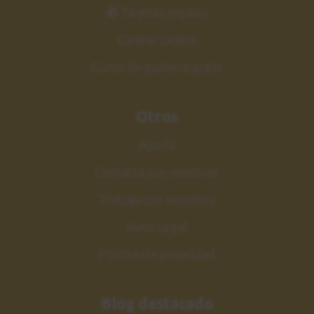
33
🎁 Tarjetas regalos
Y pasos a seguir
0:57
Canjear tarjeta
Curso de guitarra gratis
Guitarra Jazz Vol.2
34
Siguiente curso
Otros
2:06
Ayuda
Contacta con nosotros
Trabaja con nosotros
Aviso Legal
Política de privacidad
Blog destacado