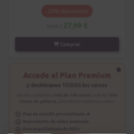
Acorde m7
9
-20% descuento
Acordes de Jazz
4:57
27,99 €
34,99 €
Comping
10
Comprar
Patrón rítmico n.2
2:31
Estudio nº1
Accede al Plan Premium
11
Explicación
y desbloquea TODOS los cursos
3:46
Acceso completo a
más de 100 cursos
, más de
1300
clases de guitarra
, y beneficios exclusivos como:
Estudio nº1
12
Sesión de estudio
Plan de estudio personalizado 🔥
Reproductor de vídeo avanzado
1:49
Descarga ilimitada de PDFs