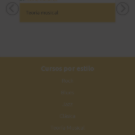
Estudio nº3
21
Sesión de práctica
Teoría musical
3:05
Acorde maj7
22
Acordes de Jazz
1:48
Estudio nº4
Cursos por estilo
23
Explicación
Rock
3:47
Blues
Estudio nº4
24
Jazz
Sesión de práctica
Clásica
1:06
Teoría Musical
Make the knife
25