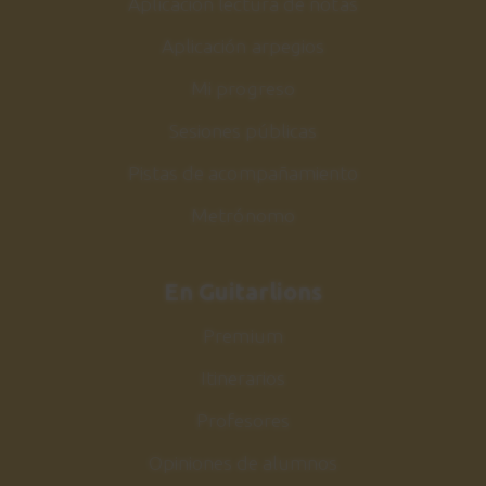
Aplicación lectura de notas
Acordes de Jazz
2:17
Aplicación arpegios
Mi progreso
Estudio nº5
30
Sesiones públicas
Explicación
1:54
Pistas de acompañamiento
Metrónomo
Estudio nº5
31
Sesión de práctica
1:04
En Guitarlions
Premium
Acordes escala Do
32
mayor
Itinerarios
Armonización y estudio
Profesores
2:59
Opiniones de alumnos
Conclusiones