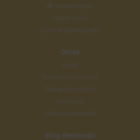
33
🎁 Tarjetas regalos
Y pasos a seguir
0:57
Canjear tarjeta
Curso de guitarra gratis
Guitarra Jazz Vol.2
34
Siguiente curso
Otros
2:06
Ayuda
Contacta con nosotros
Trabaja con nosotros
Aviso Legal
Política de privacidad
Blog destacado