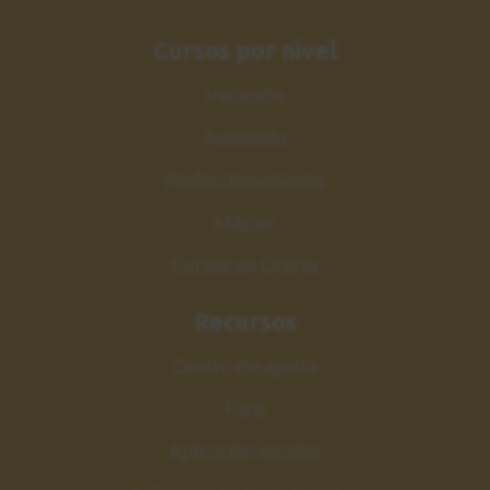
Acordes y comping
Cursos por nivel
3:24
Iniciación
Sesión de estudio
26
Avanzado
Comping Make the knife
1:41
Perfeccionamiento
Máster
Make the knife
27
Melodía
Cursos en Oferta
5:45
Recursos
Sesión de estudio
28
Centro de ayuda
Melodía Make the knife
Foro
2:08
Aplicación escalas
Acorde m7b5
29