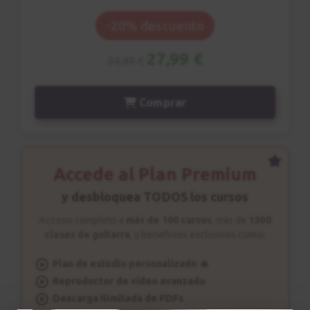
Acorde m7
9
-20% descuento
Acordes de Jazz
4:57
27,99 €
34,99 €
Comping
10
Comprar
Patrón rítmico n.2
2:31
Estudio nº1
Accede al Plan Premium
11
Explicación
y desbloquea TODOS los cursos
3:46
Acceso completo a
más de 100 cursos
, más de
1300
clases de guitarra
, y beneficios exclusivos como:
Estudio nº1
12
Sesión de estudio
Plan de estudio personalizado 🔥
Reproductor de vídeo avanzado
1:49
Descarga ilimitada de PDFs