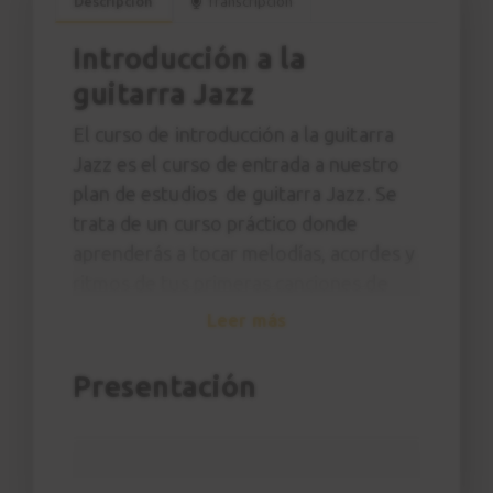
Descripción
Transcripción
Introducción a la
guitarra Jazz
El curso de introducción a la guitarra
Jazz es el curso de entrada a nuestro
plan de estudios de guitarra Jazz. Se
trata de un curso práctico donde
aprenderás a tocar melodías, acordes y
ritmos de tus primeras canciones de
Jazz imitando al profesor y sin
Leer más
necesidad de tener ningún
conocimiento específico de teoría
Presentación
musical.
A lo largo del curso aprenderás
canciones como
Killer Joe
de Benny