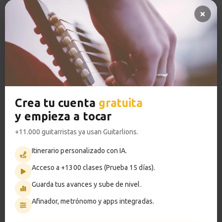
Pregunta al profesor 🔥
So What
13
Pistas de acompañamiento PRO
Acordes y comping
Acceso a TODOS los cursos
4:23
Sesión de práctica
VER PLANES PREMIUM
14
So What comping
1:08
Crea tu cuenta
gratuita
y empieza a tocar
So What
Metrónomo
15
Melodía
+11.000 guitarristas ya usan Guitarlions.
5:12
Itinerario personalizado con IA.
Acceso a +1300 clases (Prueba 15 días).
Smart progress
Sesión de práctica
16
Melodía So What
Guarda tus avances y sube de nivel.
Activo
0m
1:08
Afinador, metrónomo y apps integradas.