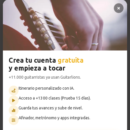
Pregunta al profesor 🔥
So What
13
Pistas de acompañamiento PRO
Acordes y comping
Acceso a TODOS los cursos
4:23
Sesión de práctica
VER PLANES PREMIUM
14
So What comping
1:08
Crea tu cuenta
gratuita
y empieza a tocar
So What
Metrónomo
15
Melodía
+11.000 guitarristas ya usan Guitarlions.
5:12
Itinerario personalizado con IA.
Acceso a +1300 clases (Prueba 15 días).
Smart progress
Sesión de práctica
16
Melodía So What
Guarda tus avances y sube de nivel.
Activo
0m
1:08
Afinador, metrónomo y apps integradas.