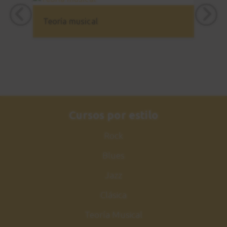
Estudio nº3
21
Sesión de práctica
Teoría musical
3:05
Acorde maj7
22
Acordes de Jazz
1:48
Estudio nº4
Cursos por estilo
23
Explicación
Rock
3:47
Blues
Estudio nº4
24
Jazz
Sesión de práctica
Clásica
1:06
Teoría Musical
Make the knife
25