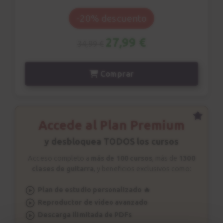
Acorde m7
9
-20% descuento
Acordes de Jazz
4:57
27,99 €
34,99 €
Comping
10
Comprar
Patrón rítmico n.2
2:31
Estudio nº1
Accede al Plan Premium
11
Explicación
y desbloquea TODOS los cursos
3:46
Acceso completo a
más de 100 cursos
, más de
1300
clases de guitarra
, y beneficios exclusivos como:
Estudio nº1
12
Sesión de estudio
Plan de estudio personalizado 🔥
Reproductor de vídeo avanzado
1:49
Descarga ilimitada de PDFs