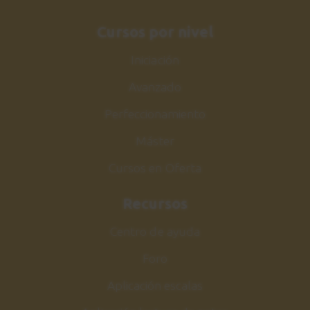
Acordes y comping
Cursos por nivel
3:24
Iniciación
Sesión de estudio
26
Avanzado
Comping Make the knife
1:41
Perfeccionamiento
Máster
Make the knife
27
Melodía
Cursos en Oferta
5:45
Recursos
Sesión de estudio
28
Centro de ayuda
Melodía Make the knife
Foro
2:08
Aplicación escalas
Acorde m7b5
29