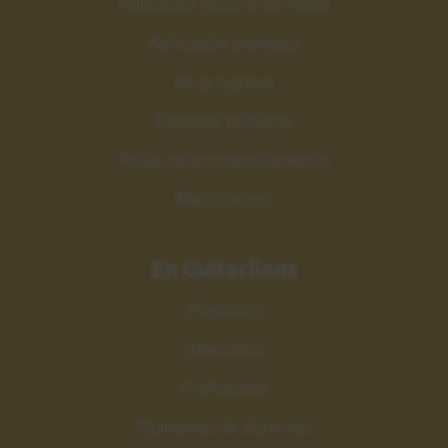
Aplicación lectura de notas
Acordes de Jazz
2:17
Aplicación arpegios
Mi progreso
Estudio nº5
30
Sesiones públicas
Explicación
1:54
Pistas de acompañamiento
Metrónomo
Estudio nº5
31
Sesión de práctica
1:04
En Guitarlions
Premium
Acordes escala Do
32
mayor
Itinerarios
Armonización y estudio
Profesores
2:59
Opiniones de alumnos
Conclusiones