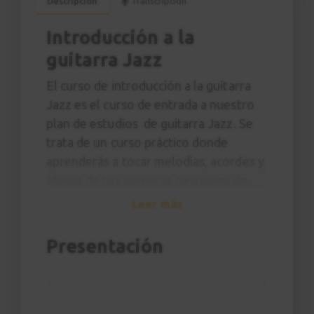
Descripción
Transcripción
Introducción a la
guitarra Jazz
El curso de introducción a la guitarra
Jazz es el curso de entrada a nuestro
plan de estudios de guitarra Jazz. Se
trata de un curso práctico donde
aprenderás a tocar melodías, acordes y
ritmos de tus primeras canciones de
Jazz imitando al profesor y sin
Leer más
necesidad de tener ningún
conocimiento específico de teoría
Presentación
musical.
A lo largo del curso aprenderás
canciones como
Killer Joe
de Benny