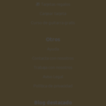
33
🎁 Tarjetas regalos
Y pasos a seguir
0:57
Canjear tarjeta
Curso de guitarra gratis
Guitarra Jazz Vol.2
34
Siguiente curso
Otros
2:06
Ayuda
Contacta con nosotros
Trabaja con nosotros
Aviso Legal
Política de privacidad
Blog destacado