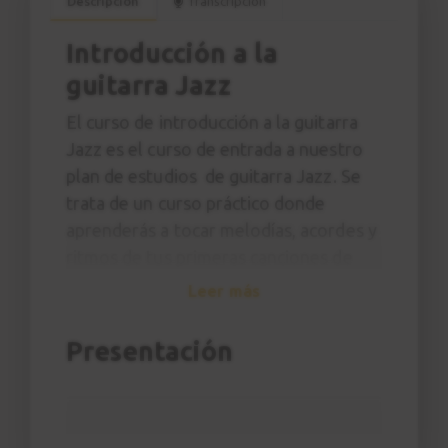
Descripción
Transcripción
Introducción a la
guitarra Jazz
El curso de introducción a la guitarra
Jazz es el curso de entrada a nuestro
plan de estudios de guitarra Jazz. Se
trata de un curso práctico donde
aprenderás a tocar melodías, acordes y
ritmos de tus primeras canciones de
Jazz imitando al profesor y sin
Leer más
necesidad de tener ningún
conocimiento específico de teoría
Presentación
musical.
A lo largo del curso aprenderás
canciones como
Killer Joe
de Benny