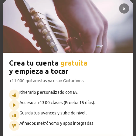
Pregunta al profesor 🔥
So What
13
Pistas de acompañamiento PRO
Acordes y comping
Acceso a TODOS los cursos
4:23
Sesión de práctica
VER PLANES PREMIUM
14
So What comping
1:08
Crea tu cuenta
gratuita
y empieza a tocar
So What
Metrónomo
15
Melodía
+11.000 guitarristas ya usan Guitarlions.
5:12
Itinerario personalizado con IA.
Acceso a +1300 clases (Prueba 15 días).
Smart progress
Sesión de práctica
16
Melodía So What
Guarda tus avances y sube de nivel.
Activo
0m
1:08
Afinador, metrónomo y apps integradas.