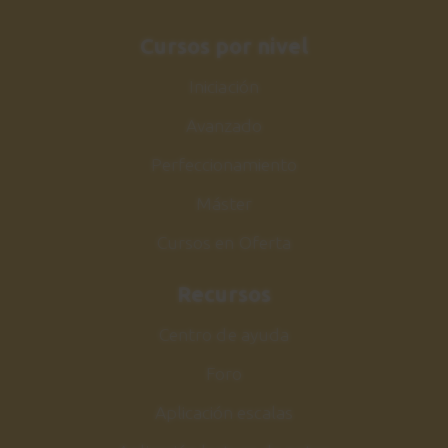
Acordes y comping
Cursos por nivel
3:24
Iniciación
Sesión de estudio
26
Avanzado
Comping Make the knife
1:41
Perfeccionamiento
Máster
Make the knife
27
Melodía
Cursos en Oferta
5:45
Recursos
Sesión de estudio
28
Centro de ayuda
Melodía Make the knife
Foro
2:08
Aplicación escalas
Acorde m7b5
29