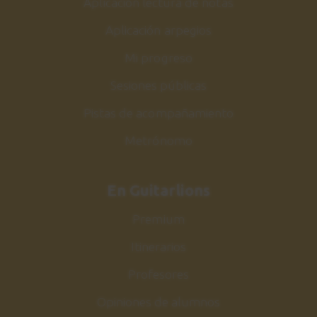
Aplicación lectura de notas
Acordes de Jazz
2:17
Aplicación arpegios
Mi progreso
Estudio nº5
30
Sesiones públicas
Explicación
1:54
Pistas de acompañamiento
Metrónomo
Estudio nº5
31
Sesión de práctica
1:04
En Guitarlions
Premium
Acordes escala Do
32
mayor
Itinerarios
Armonización y estudio
Profesores
2:59
Opiniones de alumnos
Conclusiones