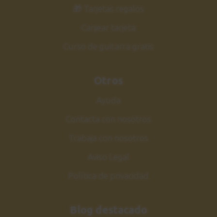
33
🎁 Tarjetas regalos
Y pasos a seguir
0:57
Canjear tarjeta
Curso de guitarra gratis
Guitarra Jazz Vol.2
34
Siguiente curso
Otros
2:06
Ayuda
Contacta con nosotros
Trabaja con nosotros
Aviso Legal
Política de privacidad
Blog destacado