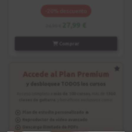
Acorde m7
9
-20% descuento
Acordes de Jazz
4:57
27,99 €
34,99 €
Comping
10
Comprar
Patrón rítmico n.2
2:31
Estudio nº1
Accede al Plan Premium
11
Explicación
y desbloquea TODOS los cursos
3:46
Acceso completo a
más de 100 cursos
, más de
1300
clases de guitarra
, y beneficios exclusivos como:
Estudio nº1
12
Sesión de estudio
Plan de estudio personalizado 🔥
Reproductor de vídeo avanzado
1:49
Descarga ilimitada de PDFs