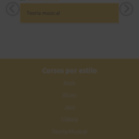
Estudio nº3
21
Sesión de práctica
Teoría musical
3:05
Acorde maj7
22
Acordes de Jazz
1:48
Estudio nº4
Cursos por estilo
23
Explicación
Rock
3:47
Blues
Estudio nº4
24
Jazz
Sesión de práctica
Clásica
1:06
Teoría Musical
Make the knife
25