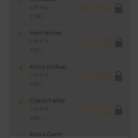
2
para desarrollar un buen lenguaje en la
Lick #12
guitarra.
1:14
CONTENIDO
Hank Mobley
3
10 clases
Lick #13
10 PDF descargables
1:02
10 partitura interactiva
30 Backing tracks (10 descargables)
Kenny Dorham
4
Artistas:
Lick #14
1:07
Pat Martino
Chet Baker
Hank Mobley
Charlie Parker
5
Kenny Dorham
Lick #15
Charlie Parker
1:02
Kenny Garret
Freddie Hubbard
Kenny Garret
6