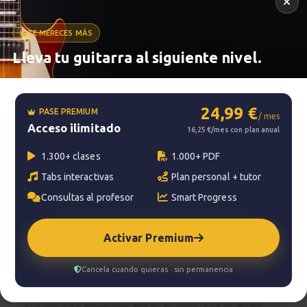
TE MERECES MÁS
Metrónomo
Lleva tu guitarra al siguiente nivel.
24,99 €
PASE PREMIUM
Smart progress
/ mes
Acceso ilimitado
16,25 €/mes con plan anual
Activo
0m
1.300+ clases
1.000+ PDF
Tabs interactivas
Plan personal + tutor
Consultas al profesor
Smart Progress
?
Pregunta al profesor
Activar Premium
Tu profesor: Jacopo Mezzanotti
Cancela cuando quieras · sin permanencia
Hazte premium
Para hablar con tu profesor necesitas una