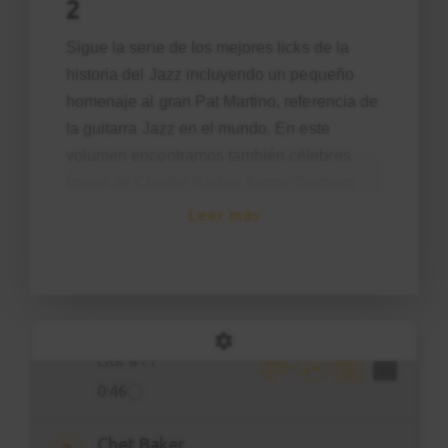
2
Sigue la serie de los mejores licks de la
historia del Jazz incluyendo un pequeño
homenaje al gran Pat Martino, referencia de
la guitarra Jazz en el mundo. En este
volumen encontramos también célebres
frases de Charlie Parker, Kenny Dorham,
Chet Baker, Hank Mobley y Freddie
Leer más
Hubbard.
En el curso encontrarás transcripciones
adaptadas a la guitarra con partitura
interactiva para ralentizar el vídeo y estudiar
Pat Martino
1
con el profesor.
Lick #11
0:46
Recuerda que aprender frases de los
grandes del Jazz es un paso fundamental
Chet Baker