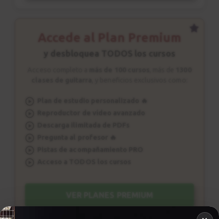
Lick #20
1:03
Accede al Plan Premium
y desbloquea TODOS los cursos
Acceso completo a
más de 100 cursos
, más de
1300
clases de guitarra
, y beneficios exclusivos como:
Plan de estudio personalizado 🔥
Reproductor de vídeo avanzado
Descarga ilimitada de PDFs
Pregunta al profesor 🔥
Pistas de acompañamiento PRO
Acceso a TODOS los cursos
VER PLANES PREMIUM