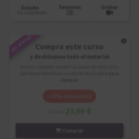
Lick #16
Sesiones
Grabar
Estado
No completada
0:58
Chet Baker
7
¡En oferta!
Lick #17
Compra este curso
0:56
y desbloquea todo el material
Pat Martino
8
Acceso completo a todas las clases de este curso,
Lick #18
tablaturas interactivas y material descargable
para
siempre
.
0:48
-20% descuento
Hank Mobley
9
Lick #19
23,99 €
29,99 €
0:58
Comprar
Freddie Hubbard
10