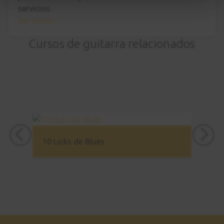
servicios.
B.B. King
21
Ver planes
Lick #3
4:19
Cursos de guitarra relacionados
The Thrill is gone
22
B.B. King
1:22
The Thrill is gone
23
Explicación
10 Licks de Blues
2:33
Comparativa estilística
24
2:22
Comparativa
25