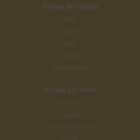
estilística
Cursos por estilo
Estudio
Rock
1:08
Blues
Conclusiones
26
Jazz
1:58
Clásica
Teoría Musical
Cursos por nivel
Iniciación
Avanzado
Perfeccionamiento
Máster