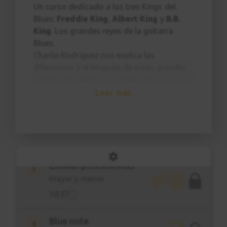
Un curso dedicado a los tres Kings del
Blues:
Freddie King
,
Albert King
y
B.B.
King
. Los grandes reyes de la guitarra
Blues.
Charlie Rodríguez nos explica las
Presentación
1
diferencias y el lenguaje de estas grandes
2:58
referencias del Blues a través de
transcripciones de frases y canciones. Al
Leer más
Herramienta previa a
2
principio del curso encontrarás también
dominar
unas clases sobre escalas pentatónicas,
Estructura I-IV-V
Blue Note y estructuras de blues
5:19
principales.
Escalas pentatónicas
3
El curso
Los 3 Kings del Blues
está
Mayor y menor
compuesto por:
10:37
26 Clases
1 h y 27 min. de contenido en 4K con
Blue note
4
multicámara