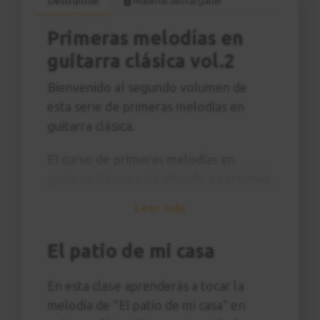
Descripción
Material descargable
Primeras melodías en
guitarra clásica vol.2
Bienvenido al segundo volumen de
esta serie de primeras melodías en
guitarra clásica.
El curso de primeras melodías en
guitarra clásica está dirigido a personas
que parten desde cero con la guitarra y
Leer más
que quieren tocar sus primeras
melodías de una manera fácil y sencilla.
El patio de mi casa
También es recomendado para los que
quieren aprender a leer y tocar las
En esta clase aprenderás a tocar la
notas en un pentagrama musical.
melodía de "El patio de mi casa" en