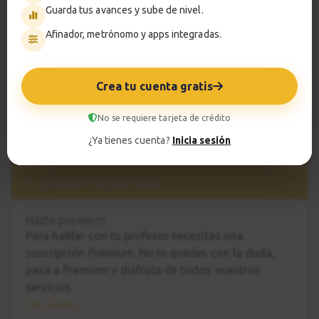
Guarda tus avances y sube de nivel.
Afinador, metrónomo y apps integradas.
Smart progress
Activo
0m
Crea tu cuenta gratis
No se requiere tarjeta de crédito
¿Ya tienes cuenta?
Inicia sesión
?
Pregunta al profesor
Tu profesor: Nicolás Silva
Hazte premium
Para hablar con tu profesor necesitas una
suscripción Premium. No te quedes con la duda,
pasa a Premium
y disfruta de todos nuestros
servicios.
Ver planes