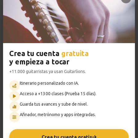
VER PLANES PREMIUM
Crea tu cuenta
gratuita
Metrónomo
y empieza a tocar
+11.000 guitarristas ya usan Guitarlions.
Itinerario personalizado con IA.
Smart progress
Acceso a +1300 clases (Prueba 15 días).
Activo
0m
Guarda tus avances y sube de nivel.
Afinador, metrónomo y apps integradas.
?
Pregunta al profesor
Crea tu cuenta gratis