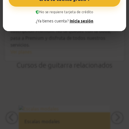
Tu profesor: Jacopo Mezzanotti
No se requiere tarjeta de crédito
Hazte premium
¿Ya tienes cuenta?
Inicia sesión
Para hablar con tu profesor necesitas una
suscripción Premium. No te quedes con la duda,
pasa a Premium
y disfruta de todos nuestros
servicios.
Ver planes
Cursos de guitarra relacionados
Escalas modales