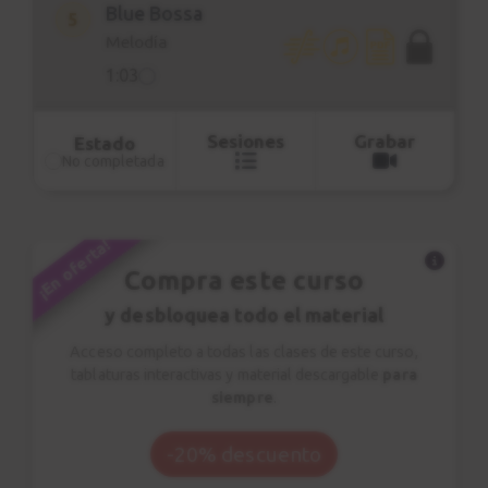
Blue Bossa
5
Melodía
1:03
Blue Bossa
6
Sesiones
Grabar
Estado
Clase explicación
No completada
2:01
¡En oferta!
Blue Bossa
7
Compra este curso
Comping
y desbloquea todo el material
2:01
Acceso completo a todas las clases de este curso,
In a mellow tone
tablaturas interactivas y material descargable
para
8
siempre
.
Melodía
2:12
-20% descuento