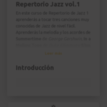
Repertorio Jazz vol.1
En este curso de Repertorio de Jazz 1
aprenderás a tocar tres canciones muy
conocidas de Jazz de nivel fácil.
Aprenderás la melodía y los acordes de
Summertime
de
George Gershwin
,
In a
Mellow Tone
de
Duke Ellington
y
Blue
Bossa
de
Kenny Dorham
.
Leer más
A lo largo de las clases podrás poner
Introducción
en práctica todos los conceptos básicos
que hemos explorado en el curso de
Introducción a la guitarra Jazz
y
aprenderás algunos elementos nuevos
de ritmo y acordes. Si no has visto el
curso y no tienes conocimientos