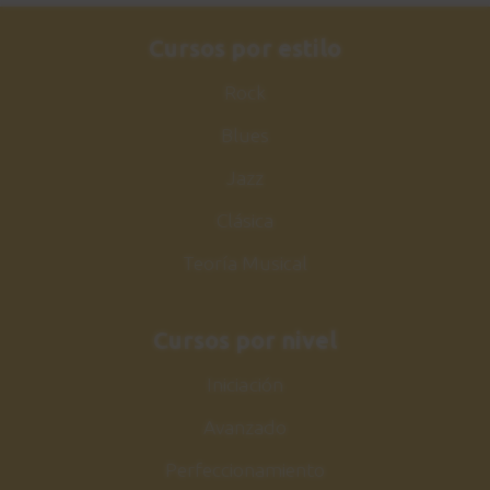
Em, D, C
Cursos por estilo
4:21
Rock
Ejercicio 28
31
Blues
Ritmos de canciones:
G, D, Em, C
Jazz
4:11
Clásica
Ejercicio 29
32
Teoría Musical
Ritmos de canciones:
Dm, C, G, Am
4:24
Cursos por nivel
Iniciación
Ejercicio 30
33
Ritmos de canciones:
Avanzado
C, Am, F, G, C
Perfeccionamiento
3:53