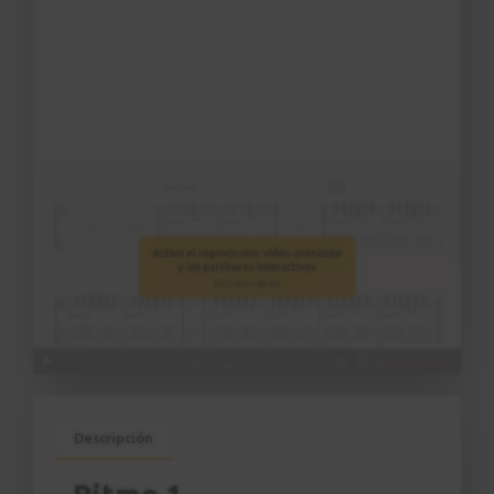
5
Marcando el pulso: A y D
6:16
Ejercicio 3
6
Marcando el pulso: G y Em
4:46
Ejercicio 4
7
Marcando el pulso:
Am y Dm
5:18
Ejercicio 5
8
Marcando el pulso: D,
E, A
Descripción
4:46