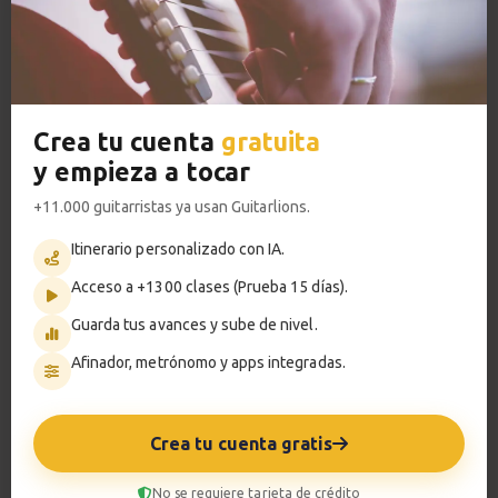
y Em
4:22
Metrónomo
Ejercicio 11
14
Ritmo de corcheas: D,
Crea tu cuenta
gratuita
G, A
y empieza a tocar
5:08
Smart progress
+11.000 guitarristas ya usan Guitarlions.
Ejercicio 12
Activo
0m
Itinerario personalizado con IA.
15
Ritmo de corcheas: G,
Acceso a +1300 clases (Prueba 15 días).
Am, C, D
Guarda tus avances y sube de nivel.
5:54
?
Pregunta al profesor
Afinador, metrónomo y apps integradas.
Ejercicio 13
16
Tu profesor: Jacopo Mezzanotti
Ritmo combinado: G
y D
Crea tu cuenta gratis
Hazte premium
5:10
Para hablar con tu profesor necesitas una
No se requiere tarjeta de crédito