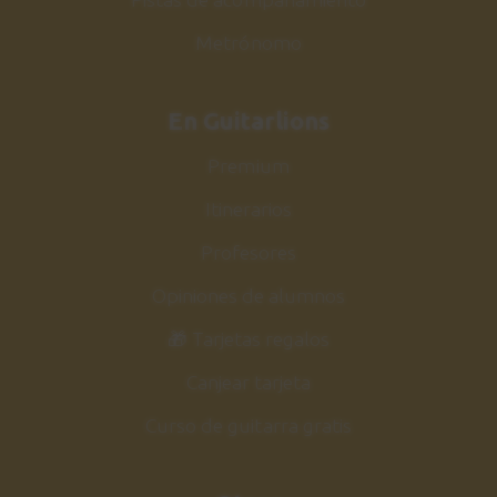
Ejercicio 25
Metrónomo
28
Ritmos de canciones:
G, Em, D
En Guitarlions
5:50
Premium
Ejercicio 26
29
Itinerarios
Ritmos de canciones:
C, Am, C, G
Profesores
4:47
Opiniones de alumnos
Ejercicio 27
30
🎁 Tarjetas regalos
Ritmos de canciones:
Em, D, C
Canjear tarjeta
4:21
Curso de guitarra gratis
Ejercicio 28
31
Ritmos de canciones: