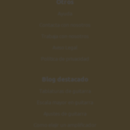
Otros
G, D, Em, C
Ayuda
4:11
Contacta con nosotros
Ejercicio 29
32
Trabaja con nosotros
Ritmos de canciones:
Dm, C, G, Am
Aviso Legal
4:24
Política de privacidad
Ejercicio 30
33
Ritmos de canciones:
Blog destacado
C, Am, F, G, C
3:53
Tablaturas de guitarra
Escala mayor en guitarra
Ajustes de guitarra
Como elejir un amplificador