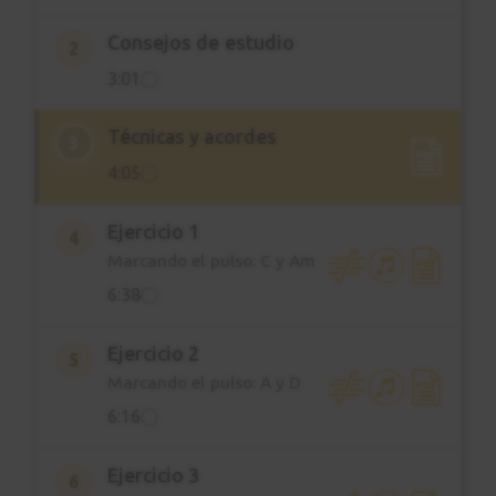
Consejos de estudio
2
3:01
Técnicas y acordes
3
4:05
Ejercicio 1
4
Marcando el pulso: C y Am
6:38
Ejercicio 2
5
Marcando el pulso: A y D
6:16
Ejercicio 3
6