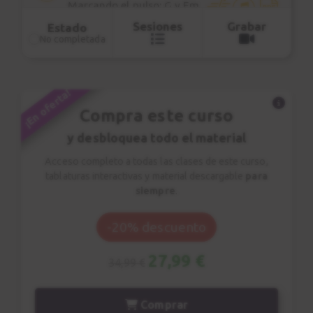
Marcando el pulso: G y Em
Sesiones
Grabar
4:46
Estado
No completada
Ejercicio 4
7
Marcando el pulso:
¡En oferta!
Am y Dm
Compra este curso
5:18
y desbloquea todo el material
Ejercicio 5
8
Acceso completo a todas las clases de este curso,
Marcando el pulso: D,
tablaturas interactivas y material descargable
para
E, A
siempre
.
4:46
-20% descuento
Ejercicio 6
9
27,99 €
Marcando el pulso: C,
34,99 €
F, Am, G
6:07
Comprar