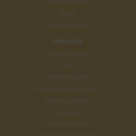
Perfeccionamiento
Em y Am
Máster
4:56
Cursos en Oferta
Ejercicio 22
25
Silencio de corchea: G
Recursos
y D
Centro de ayuda
3:55
Foro
Ejercicio 23
26
Aplicación escalas
Silencio de corchea: D
y A
Aplicación lectura de notas
3:51
Aplicación arpegios
Ejercicio 24
27
Mi progreso
Silencio de corchea: G
y C
Sesiones públicas
5:12
Pistas de acompañamiento