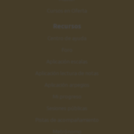
Cursos en Oferta
Ejercicio 9
27
60 bpm
Recursos
1:45
Centro de ayuda
Ejercicio 9
28
Foro
120 bpm
Aplicación escalas
0:45
Aplicación lectura de notas
Ejercicio 10
29
Aplicación arpegios
60 bpm
Mi progreso
1:22
Sesiones públicas
Ejercicio 10
30
Pistas de acompañamiento
120 bpm
0:45
Metrónomo