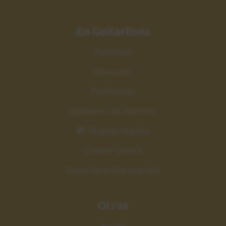
Ejercicio 11
31
En Guitarlions
60 bpm
1:21
Premium
Itinerarios
Ejercicio 11
32
120 bpm
Profesores
0:45
Opiniones de alumnos
🎁 Tarjetas regalos
Ejercicio 12
33
60 bpm
Canjear tarjeta
1:21
Curso de guitarra gratis
Ejercicio 12
34
120 bpm
Otros
0:45
Ayuda