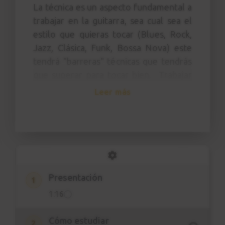
La técnica es un aspecto fundamental a
trabajar en la guitarra, sea cual sea el
estilo que quieras tocar (Blues, Rock,
Jazz, Clásica, Funk, Bossa Nova) este
tendrá "barreras" técnicas que tendrás
que superar para tocar bien. Trabajar
el aspecto técnico en el instruento nos
Leer más
permite coordinar mejor los dedos y la
púa, tocar más rápido y sobre todo nos
permite aprender más rápidamente
cualquier canción o punteo.
"La técnica es el motor de un
Presentación
guitarrista."
1
1:16
Curso de
Cómo estudiar
2