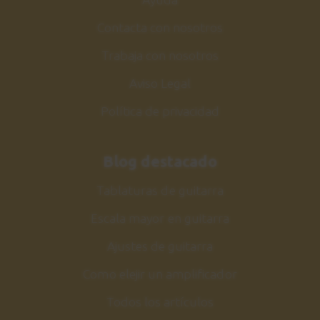
Ejercicio 13
35
Contacta con nosotros
60 bpm
Trabaja con nosotros
1:22
Aviso Legal
Ejercicio 13
36
Política de privacidad
120 bpm
0:45
Blog destacado
Ejercicio 14
37
Tablaturas de guitarra
60 bpm
Escala mayor en guitarra
1:22
Ajustes de guitarra
Ejercicio 14
38
Como elejir un amplificador
120 bpm
0:45
Todos los artículos