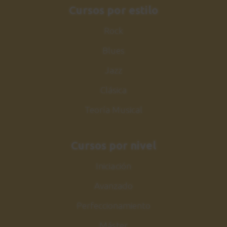
0:45
Cursos por estilo
Ejercicio 7
Rock
23
60 bpm
Blues
1:21
Jazz
Ejercicio 7
24
Clásica
120 bpm
Teoría Musical
0:45
Ejercicio 8
25
Cursos por nivel
60 bpm
Iniciación
1:21
Avanzado
Ejercicio 8
26
Perfeccionamiento
120 bpm
0:45
Máster