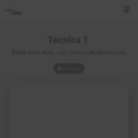
120 bpm
0:45
Ejercicio 6
21
Técnica 1
60 bpm
1:22
Estilo:
Rock, Blues, Jazz, Clásica |
Nivel:
Iniciación
Ejercicio 6
22
Info curso
120 bpm
0:45
Ejercicio 7
23
60 bpm
1:21
Ejercicio 7
24