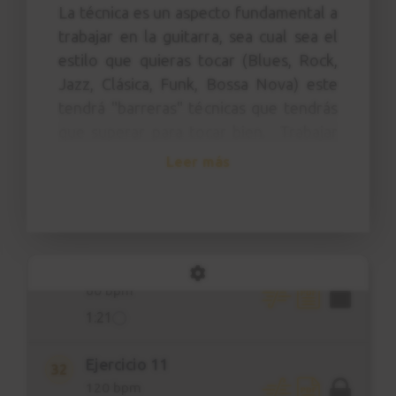
La técnica es un aspecto fundamental a
0:45
trabajar en la guitarra, sea cual sea el
estilo que quieras tocar (Blues, Rock,
Ejercicio 10
29
Jazz, Clásica, Funk, Bossa Nova) este
60 bpm
tendrá "barreras" técnicas que tendrás
1:22
que superar para tocar bien. Trabajar
el aspecto técnico en el instruento nos
Leer más
Ejercicio 10
30
permite coordinar mejor los dedos y la
120 bpm
púa, tocar más rápido y sobre todo nos
0:45
permite aprender más rápidamente
cualquier canción o punteo.
Ejercicio 11
31
60 bpm
"La técnica es el motor de un
guitarrista."
1:21
Curso de
Ejercicio 11
32
120 bpm