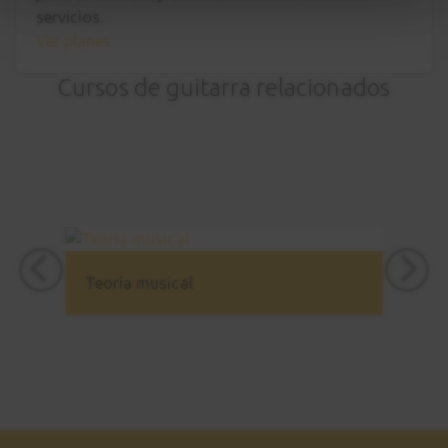
servicios.
Ver planes
Ejercicio 20
49
60 bpm
Cursos de guitarra relacionados
1:22
Ejercicio 20
50
120 bpm
0:45
Teoría musical